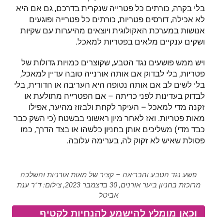
בלי בקרה, כורתים כל פטרייה שנקרית בדרכם, גם אם היא
לא אכילה, דורסים פטריות, כורתים כל פטרייה ופוגעים
אנושות במערכת האקולוגית ויוצאים מהיערות עם שקיות
ושקים ענקיים מלאים בפטריות למאכל.
ויש ממש פושעים נגד הטבע, שקוצרים כמויות גדולות של
פטריות, בלי לבדוק אם אותה אורנייה טובה עדיין למאכל,
בלי לשים לב אם אותה נטופה היא העריבה או הדורית, בלי
לבדוק בעדינות לפני כריתה – אם הפטרייה מתולעת או
זקנה מדי למאכל – העיקר לקחת ולבזוז מהיער, אפילו
מאות פטריות. ואז לאחר מיון ראשוני בבשטח (כי השק כבר
כבד מדי) משליכים אותן בחניון כלשהו או בצד הדרך, כמו
פסולת שאיש לא זקוק לה, בערימה עלובה.
פשע נגד הטבע והבריאה – קציר של מאות אורניות והשלכה
מרוכזת בחניון ביער אורנים, 30 בדצמבר 2023, צילום: ד"ר ענת
אביטל
וכאן מומלץ להישמע להנחיות לקטיף