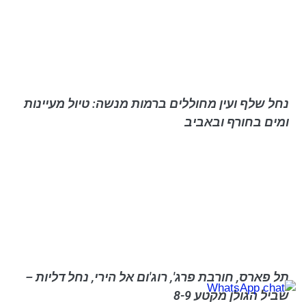
נחל שלף ועין מחוללים ברמות מנשה: טיול מעיינות
ומים בחורף ובאביב
תל פארס, חורבת פרג', רוג'ום אל הירי, נחל דליות –
שביל הגולן מקטע 8-9