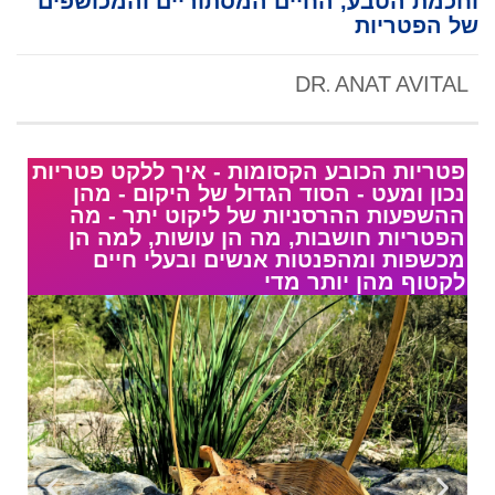
וחכמת הטבע, החיים המסתוריים והמכושפים
של הפטריות
DR. ANAT AVITAL
פטריות הכובע הקסומות - איך ללקט פטריות
נכון ומעט - הסוד הגדול של היקום - מהן
ההשפעות ההרסניות של ליקוט יתר - מה
הפטריות חושבות, מה הן עושות, למה הן
מכשפות ומהפנטות אנשים ובעלי חיים
לקטוף מהן יותר מדי