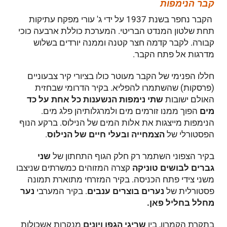
קבר הנימפות
הקבר נחפר בשנת 1937 על ידי ג' עורי מפקח עתיקות
תחת שלטון המנדט הבריטי. המערכת כוללת ארבעה כוכי
קבורה. לקבר קדמה חצר קטנה וממנה יורדים בשלוש
מדרגות אל פתח הקבר.
חללו הפנימי של הקבר מעוטר כולו בציורי קיר צבעוניים
(פרסקות) שהשתמרו להפליא. בקיר הדרומי שבחזית
האולם ישובות
שתי נימפות הנשענות כל אחת על כד
מים
הפוך ממנו זורמים מים ולמרגלותיהן פלג מים.
הנימפות מייצגות את אלות המים של הנילוס. ברקע הנוף
הפסטורלי של
הצמחייה ובעלי חיים של הנילוס
.
בקיר הצפוני השתמר רק חלק הגוף התחתון של
שני
גברים לבושים טוניקה
קצרה המזוהים כמשרתים שניצבו
משני צידי פתח הכניסה. בקיר המזרחי מתוארת תמונה
פסטורלית של
נערים בוצרים ענבים
. בקיר המערבי
נער
מחלל בחליל פאן.
בתקרת הקמרון, בין
שריגי הגפן ויונים
מנקרות אשכולות