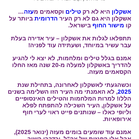
אשקלון
היא לא רק
טילים
וקסאמים מ
עזה
…
אשקלון היא גם לא רק העיר
הדרומית
ביותר על
קו
מישור החוף
בישראל.
תתפלאו לגלות את אשקלון – עיר אדירה בעלת
עבר עשיר במיוחד, ושעתידה עוד לפניה!
אמנם בגלל טילים ומלחמות, לא יצא לי להגיע
להדריך באשקלון למעלה מ-20 שנה מאז החלו
הקסאמים מעזה.
וכשהגעתי לאשקלון לאחרונה, בתחילת שנת
2025
, לא האמנתי מה העיר הזו השלימה בשנים
הללו! למרות המלחמות והטילים האינסופיים
על אשקלון, העיר השכילה להתפתח לפלא
וליופי כאלו – שנותנים פייט ראוי לערי חוף
אירופאיות.
אמנם עוד שומעים בומים מעזה (ינואר 2025),
אבל אלו הפגזות של צה"ל, וכדברי השיר