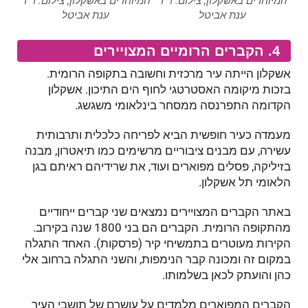
המיוחדים באשקלון, צילום: ד"ר
המיוחדים באשקלון, צילום: ד"ר
ענת אביטל
ענת אביטל
4. הקברים הרומיים המצויירים
אשקלון הייתה עיר מרכזית וחשובה בתקופה הרומית.
בזכות מיקומה האסטרטגי לחוף הים התיכון. אשקלון
הקדומה התפרנסה ממסחר בינלאומי משגשג.
מעמדה כעיר חופשית הביא לפריחה כלכלית ותרבותית
עשירה, עם מבנים ציבוריים מרשימים כמו תיאטרון, מבנה
בזיליקה, פסלים מפוארים ועוד, את שרידיהם ראיתם בגן
הלאומי תל אשקלון.
באתר הקברים המצויירים נמצאים שני קברים ייחודיים
מהתקופה הרומית. הקברים הם בני 1800 שנה בקירוב.
הקירות מעוטרים בתמשיחי קיר (פרסקות). האחד התגלה
במקום זה ומכונה קבר הנימפות, והשני התגלה ברחוב אלי
כהן והועתק לכאן בשלמותו.
הקברים המפוארים מלמדים על עושרם של תושבי העיר