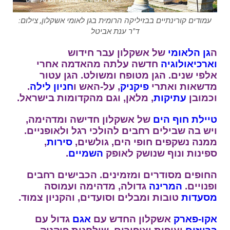
עמודים קורינתיים בבזיליקה הרומית בגן לאומי אשקלון, צילום:
ד"ר ענת אביטל
ה
גן הלאומי
של אשקלון עבר חידוש
וארכיאולוגיה
חדשה עלתה מהאדמה אחרי
אלפי שנים. הגן מטופח ומשולט. הגן עטור
מדשאות ואתרי
פיקניק
, על-האש ו
חניון לילה
.
וכמובן
עתיקות
, מלאן, וגם מהקדומות בישראל.
טיילת
חוף הים
של אשקלון חדישה ומדהימה,
ויש בה שבילים רחבים להולכי רגל ולאופניים.
ממנה נשקפים חופי הים, גולשים,
סירות
,
ספינות ונוף שנושק לאופק
השמיים
.
החופים מסודרים ומזמינים. הכבישים רחבים
ופנויים.
המרינה
גדולה, מדהימה ועמוסה
מסעדות
טובות ומבלים וסועדים, והקניון צמוד.
אקו-פארק
אשקלון החדש עם
אגם
גדול עם