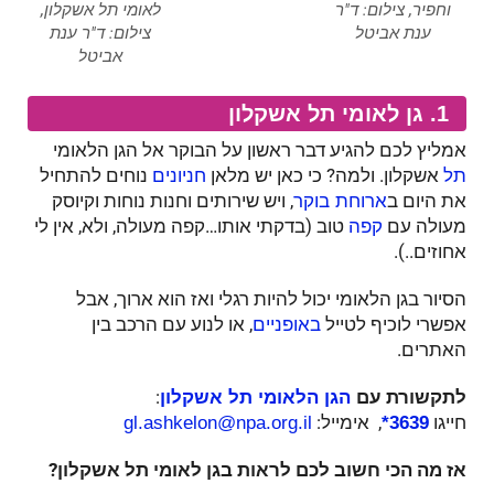
וחפיר, צילום: ד"ר
לאומי תל אשקלון,
ענת אביטל
צילום: ד"ר ענת
אביטל
1. גן לאומי תל אשקלון
אמליץ לכם להגיע דבר ראשון על הבוקר אל הגן הלאומי
אשקלון. ולמה? כי כאן יש מלאן
נוחים להתחיל
תל
חניונים
את היום ב
, ויש שירותים וחנות נוחות וקיוסק
ארוחת בוקר
מעולה עם
טוב (בדקתי אותו…קפה מעולה, ולא, אין לי
קפה
אחוזים..).
הסיור בגן הלאומי יכול להיות רגלי ואז הוא ארוך, אבל
אפשרי לוכיף לטייל
, או לנוע עם הרכב בין
באופניים
האתרים.
לתקשורת עם
:
הגן הלאומי תל אשקלון
חייגו
,
אימייל:
gl.ashkelon@npa.org.il
3639*
אז מה הכי חשוב לכם לראות בגן לאומי תל אשקלון?