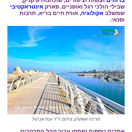
ברווזים
ועופות וציפורים, שולחנות פיקניק,
שבילי הולכי רגל ואופניים. פארק
אינטראקטיבי
שמשלב
אקולוגיה
, אורח חיים בריא, תרבות
ופנאי.
מרינה אשקלון, צילום: ד"ר ענת אביטל
אתרים נוספים נפתחו עבור קהל המבקרים