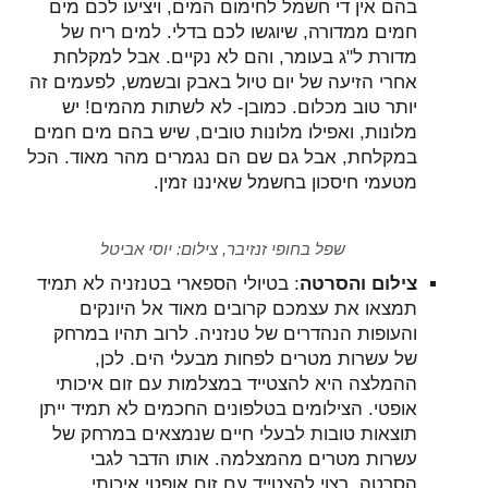
בהם אין די חשמל לחימום המים, ויציעו לכם מים
חמים ממדורה, שיוגשו לכם בדלי. למים ריח של
מדורת ל"ג בעומר, והם לא נקיים. אבל למקלחת
אחרי הזיעה של יום טיול באבק ובשמש, לפעמים זה
יותר טוב מכלום. כמובן- לא לשתות מהמים! יש
מלונות, ואפילו מלונות טובים, שיש בהם מים חמים
במקלחת, אבל גם שם הם נגמרים מהר מאוד. הכל
מטעמי חיסכון בחשמל שאיננו זמין.
שפל בחופי זנזיבר, צילום: יוסי אביטל
צילום והסרטה
: בטיולי הספארי בטנזניה לא תמיד
תמצאו את עצמכם קרובים מאוד אל היונקים
והעופות הנהדרים של טנזניה. לרוב תהיו במרחק
של עשרות מטרים לפחות מבעלי הים. לכן,
ההמלצה היא להצטייד במצלמות עם זום איכותי
אופטי. הצילומים בטלפונים החכמים לא תמיד ייתן
תוצאות טובות לבעלי חיים שנמצאים במרחק של
עשרות מטרים מהמצלמה. אותו הדבר לגבי
הסרטה, רצוי להצטייד עם זום אופטי איכותי.