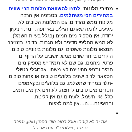
מחירי מלונות:
לחצו להשוואת מלונות הכי שווים
במחירים הכי משתלמים
.
בטנזניה אין הרבה
מלונות ממש נהדרים. גם המלונות הטובים לא
מגיעים לרמה שאתם רגילים באירופה. רמת הניקיון
ירודה. אין מספיק מים חמים (בגלל בעיות חשמל).
לא ממש מחליפי סדינים ולא מגבות. בדוק!. בזנזיבר
תמצאו מלונות פשוטים וגם מלונות בינוניים טובים.
היקרים ביותר שווים ממש, יושבים על החוף ים
פרטי, מהמם. גם שם לא תמיד יש מספיק מים
חמים ותנאי ההיגיינה לא משהו. אלכוג'ל! בטיולי
הספארי לרוב ישנים בלודג'ים טובים או פחות טובים
-תלוי במחיר שתשלמו. גם בלודג'ים ובקאמפים
חסרים מים טובים לרחצה. לעיתים אין מים חמים
כלל. אין חשמל, לעיתים גם אין קליטה.
וההיגיינה….נו…אין למה לצפות.
את זה לא קונים! אוכל רחוב הודי בסטון טאון, זנזיבר
טנזניה, צילום: ד"ר ענת אביטל