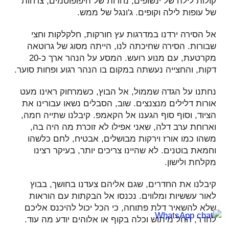
קולות לילה של ינשופים, נחרות של היפופוטמים, צרחות
של עופות לילה וקופים. ג'ונגל של ממש.
אל הסירה ירדנו במדרגות עץ חורקות, חלקלקות וחצי
שבורות. הסירה שחיכתה לנו, הייתה מסוג של גרוטאה
מקרטעת, עם מנוע רועש. המסע על הנהר ארך כ-20
דקות, והחצייה נעשתה במקום בו הנהר רגוע ופחות סוער.
נחתנו על הגדה שממול, אל הבוץ, כשמרחוק ראינו מעט
אורות דלילים מנצנצים. שוב, הסבלים נשאו עבורינו את
הציוד, וסוף סוף הגענו אל הקאמפ. קיבלנו שתייה חמה,
וארוחת ערב דלה, שאני אפילו לא זוכרת מה היה בה,
משהו כמו אורז וירקות מבושלים, אבטיח, לחם כלשהו
וחמאת בוטנים. לא שהיינו צריכים יותר, בעיקר רצינו
מקלחת ולישון.
קיבלנו את החדרים, שגם אליהם צעדנו בחושך, בבוץ
לאור עששיות ומלווים. נכנסו אל הבקתות עם הוראות
שלא להשאיר דלת פתוחה, כי הכל יכול להיכנס אליכם
לחדר, החל מיתוש וכלה בקוף או אלוהים יודע מה עוד.