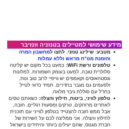
מידע שימושי למטיילים ב​טנזניה וזנזיבר
מטבע: שילינג טנזני. לחצו ל
מחשבון המרה
והזמנת מט"ח מראש וללא עמלות
טלפונים ורשת WiFi:
כמעט בכל מקום יש קליטה
סלולרית טובה, למעט בעומק השמורות. למלונות
וגסטהאוסים וקאמפים יש ווייפיי לרוב טוב ונוח,
ולפעמים גם מגבר בחדרים. תמיד כדאי לטייל
בחו"ל עם סוללת גיבוי מלאה.
טלפון לוויני, ביטוח, חילוץ והצלה:
כשאתם טסים
לאתרים מרוחקים, טרקים ומסעות רגליים, חובה,
אבל ממש חובה להצטייד בטלפון לווייני עם תוכנית
לחילוץ והצלה. אני ממליצה לכם על השירות של
חברת מגנוס, שהם יעילים ביותר והיחידים בישראל