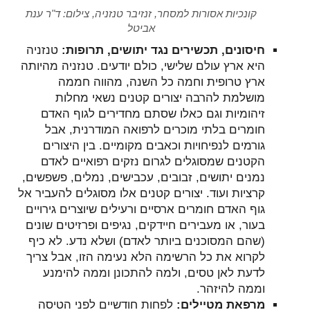
קונכיות אסורות למסחר, זנזיבר טנזניה, צילום: ד"ר ענת
אביטל
חיסונים, תכשירים נגד יתושים, תרופות:
טנזניה
היא ארץ עולם שלישי, כולם יודעים. טנזניה מהיותה
ארץ טרופית וחמה כל השנה, מהווה חממה
מושלמת להרבה יצורים קטנים נשאי מחלות
זיהומיות וגם כאלו שסתם מחדירים לגוף האדם
חומרים בלתי מוכרים לרפואה המודרנית, אבל
גורמים לנפיחויות וכאבים מקומיים. בין היצורים
הקטנים שמסוגלים לגרום נזקים רפואיים לאדם
נמנים יתושים, זבובים, עכבישים, נמלים, פשפשים,
קרציות ועוד. יצורים קטנים אלו מסוגלים להעביר אל
גוף האדם חומרים ארסיים ורעילים שיוצרים גירויים
בעור, או מעבירים חיידקים, נגיפים ופרזיטים שונים
(שהם המסוכנים ביותר לאדם) ושלא נדע. לא כיף
לקרוא את כל הרשימה הלא נעימה הזו, אבל צריך
לדעת לאן טסים, ולמה להתכונן וממה להימנע
וממה להיזהר.
מרפאת מטיילים:
לפחות חודשיים לפני הטיסה