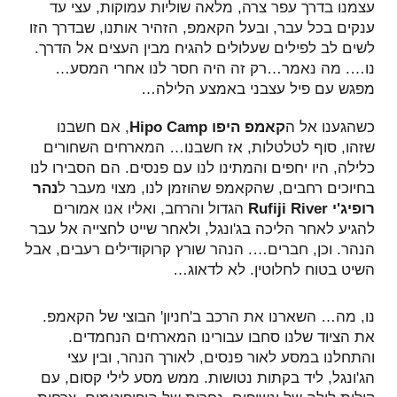
עצמנו בדרך עפר צרה, מלאה שוליות עמוקות, עצי עד
ענקים בכל עבר, ובעל הקאמפ, הזהיר אותנו, שבדרך הזו
לשים לב לפילים שעלולים להגיח מבין העצים אל הדרך.
נו…. מה נאמר…רק זה היה חסר לנו אחרי המסע…
מפגש עם פיל עצבני באמצע הלילה…
כשהגענו אל ה
קאמפ היפו Hipo Camp
, אם חשבנו
שזהו, סוף לטלטלות, אז חשבנו… המארחים השחורים
כלילה, היו יחפים והמתינו לנו עם פנסים. הם הסבירו לנו
בחיוכים רחבים, שהקאמפ שהוזמן לנו, מצוי מעבר ל
נהר
רופיג'י
Rufiji River
הגדול והרחב, ואליו אנו אמורים
להגיע לאחר הליכה בג'ונגל, ולאחר שייט לחצייה אל עבר
הנהר. וכן, חברים…. הנהר שורץ קרוקודילים רעבים, אבל
השיט בטוח לחלוטין. לא לדאוג…
נו, מה… השארנו את הרכב ב'חניון' הבוצי של הקאמפ.
את הציוד שלנו סחבו עבורינו המארחים הנחמדים.
והתחלנו במסע לאור פנסים, לאורך הנהר, ובין עצי
הג'ונגל, ליד בקתות נטושות. ממש מסע לילי קסום, עם