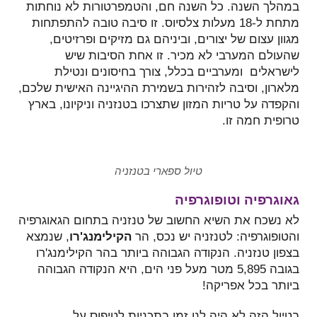
במהלך השנה. כל השנה חם, והטמפרטורות לא נוחתות
מתחת ל-18 מעלות צלסיוס. זו סיבה טובה להתפתחות
מגוון עצום של יצורים, וביניהם גם מזיקים ופרזיטים,
שהעולם המערבי לא מכיר. זו אחת הסיבות שיש
לישראלים ומערביים בכלל, צורך בחיסונים ונטילת
מלארון, וסיבה לזהירות בשמירת ההיגיינה האישית שלכם,
והקפדה על טריות המזון שתצרכו בטנזניה וניקיונו, בארץ
טרופית חמה זו.
טיול ספארי בטנזניה
גאוגרפיה וטופוגרפיה
לא נשכח את השיא החשוב של טנזניה בתחום הגאוגרפיה
והטופוגרפיה: לטנזניה יש נכס, הר
הקילימנג'רו
, שנמצא
בצפון טנזניה. הנקודה הגבוהה ביותר בהר הקילימנג'רו
בגובה 5,895 מטר מעל פני הים, היא הנקודה הגבוהה
ביותר בכל אפריקה!
בטיול הזה לא היה לנו זמן בתכניות לטיפוס על