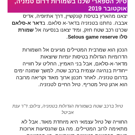
טיול הספארי שלנו בשמורות דרום טנזניה,
אוקטובר 2019
יצאנו מהארץ בטיסת קונקשיין, דרך אתיופיה, אדיס
אבבה. נחתנו בטנזניה בדאר-א סלאם. ב
דאר א-סלאם
שכרנו רכב שטח חזק, ומיד יצאנו בנסיעה אל
שמורת
סלו Selous game reserve
.
הנכון הוא שמרבית המטיילים מגיעים אל השמורות
הדרומיות הגדולות בטיסות יומיות שיוצאות
מדאר-א-סלאם, אבל בני האמיץ, החליט על חווייה
ייחודית בנהיגה עצמית ברכב שטח, למשך שמונה ימים
בדרום טנזניה. לאחר תכנון ארוך מאוד וקריאה מרובה
הוא ארגן טיול מטריף. טיול החיים לטנזניה.
טיול ברכב שטח בשמורות הגדולות בטנזניה, צילום: ד"ר ענת
אביטל
החווייה של טיול עצמאי היא מיוחדת מאוד. אבל לא
מתאימה לרוב המטיילים. מה גם שהנסיעות ארוכות