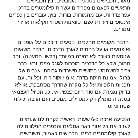
מאוד, הכבישים בטנזניה משובשים. בין הכבישים
הראשיים לפעמים מפרידים עשרות קילומטרים בדרכי
עפר צדדיות, עם מהמורות, בורות ובוץ. עוברים בין כפרים
אינסופיים ויערות גשם, סוואנות ושטחי חקלאות אדירי
ממדים.
הרבה מקומיים מהלכים, נוסעים ורוכבים על אופניים
ואופנועים או על בהמות לאורך הדרכים. הרבה משאיות
שנוסעות בצורה לא זהירה במיוחד (בלשון המעטה). והכי
חמור, שלא כל הדרכים מוכרות לגוגל מפס, וכאן כבר
צריך להשתמש בתושיית הישרדות גבוהה, עצבים של
ברזל, אמונה חזקה בדרך, אומץ וקור רוח. וכל זה, עם
תכניות חלופיות על כל מקרה שהדרך מסתבכת, או לא
בדיוק נגמרת עם סוף היום כצפוי. אז, כן, הטיול העצמאי
בטנזניה מומלץ רק למטיילים מנוסים ועם הרבה יכולות
שטח וניווט.
הנסיעה ארכה כ-6 שעות. ראשית לקחת לנו שעתיים
לעזוב את כל אזור דאר-אסלאם והכפרים הנילווים לה
לאורך קילומטרים רבים. הכבישים כאמור, משובשים,