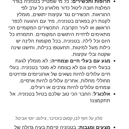
תרופות ותכשירים:
כל מי שמטייל בטנזניה בגדר
המלצת חובה ליטול כדור מלארון כל ערב לפי
ההוראות. תכשירים נגד עקיצות יתושים, מומלץ
לקנות רק בפארם בטנזניה, מיד עם ההגעה לכפר
הראשון או לעיר הקרובה. התכשירים המקומיים הכי
מתאימים לדחיית היתושים המקומיים. תתמרחו כל
היום וכל לילה. בטנזניה, בכל מקומות הלינה יש
כילות מעל למיטות, תתעטפו בכילות, ותישנו שינה
שקטה ובלי עקיצות.
מגע עם בעלי חיים וצמחייה:
לא מומלץ לגעת
בבעלי חיים וגם לא בצומח לא מוכר בטנזניה. בעלי
חיים עלולים להיות נשאים של אורגניזמים ופרזיטים
מחוללי מחלות, אחרים עלולים להיות ארסיים.
וצמחים עלולים להיות צורבים או רעילים.
אלכוג'ל
: החבר הכי טוב שלכם בטיול בטנזניה. אל
תתקמצנו!
מלון על חוף לבן קסום בזנזיבר, צילום: יוסי אביטל
מצעים ומגבות:
בטנזניה קיימת בעיה גדולה של