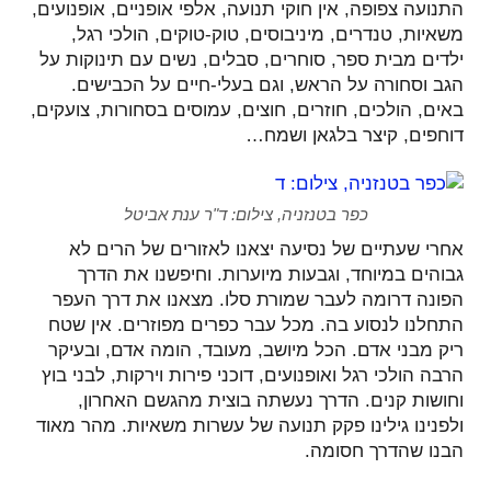
התנועה צפופה, אין חוקי תנועה, אלפי אופניים, אופנועים,
משאיות, טנדרים, מיניבוסים, טוק-טוקים, הולכי רגל,
ילדים מבית ספר, סוחרים, סבלים, נשים עם תינוקות על
הגב וסחורה על הראש, וגם בעלי-חיים על הכבישים.
באים, הולכים, חוזרים, חוצים, עמוסים בסחורות, צועקים,
דוחפים, קיצר בלגאן ושמח…
כפר בטנזניה, צילום: ד"ר ענת אביטל
אחרי שעתיים של נסיעה יצאנו לאזורים של הרים לא
גבוהים במיוחד, וגבעות מיוערות. וחיפשנו את הדרך
הפונה דרומה לעבר שמורת סלו. מצאנו את דרך העפר
התחלנו לנסוע בה. מכל עבר כפרים מפוזרים. אין שטח
ריק מבני אדם. הכל מיושב, מעובד, הומה אדם, ובעיקר
הרבה הולכי רגל ואופנועים, דוכני פירות וירקות, לבני בוץ
וחושות קנים. הדרך נעשתה בוצית מהגשם האחרון,
ולפנינו גילינו פקק תנועה של עשרות משאיות. מהר מאוד
הבנו שהדרך חסומה.