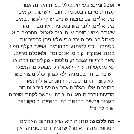
אוכל ומים:
בעייתי. בגלל בעיות היגיינה אסור
לשתות מי ברז בטנזניה. וחובה לשתות רק מים
מינראליים. גם צחצוח שיניים עדיף לעשות במים
מינראליים. לגבי מזון בטנזניה, אין מבחר מזון
שאתם ממש רוצים או חייבים לאכול. החכמה היא
לאכול הכי פחות ירק טרי שלא ניתן להסיר את
קליפתו – כדי להימנע מזיהומים. אפשר לקלף תפוז,
בננה, אבוקדו, קוקוס, אננס וכד'- ולאוכלם טריים.
שאר הירקות עגבנייה, מלפפון- שקליפתם דקה או
לא מתקפלת, עדיף לאכול רק מבושלים. המצלה
חשובה ביותר בטנזניה, לא לצרוך כלל מוצרי בשר
ולא מוצרי דגים. סכנת הזיהומים גדלה מאוד
במוצרים אלו, בגלל היעדר אמצעי קירור וחוסר
מודעות ותרבות היגיינה ירודה. אפשר לקנות מוצרים
סגורים ויבשים בחנויות כמו חטיפים וביסקוויטים
ושוקולד וכד'.
מה ללבוש:
טנזניה היא ארץ בתחום האקלים
הטרופי. מה זה אומר? שתמיד חם בטנזניה. אין