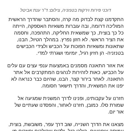
דוכני פירות וירקות בטנזניה, צילום: ד"ר ענת אביטל
התקדמנו קצת לבדוק מה קרה, והסתבר שהדרך הראשית
המוליכה דרומה, ובה עוברות משאיות האספקה, הייתה
כל כך בוצית, כך שמשאית החליקה, התהפכה, וחסמה
את הציר הראשי. לא חזון נפרץ. במהלך הטיול, הבנו,
שתאונות ומשאיות הפוכות על הכביש ולצידי הכבישים
בטנזניה- הן חזיון רגיל, יומיומי ושגרתי למדי.
את אזור התאונה מסמנים באמצעות ענפי עצים עם עלים
על הכביש, כאות לזהירות לנהגים המתקרבים אל אתר
התאונה. לאחר בירור קצר, הבנו, שהיום כבר כנראה לא
יפנו את המשאית, והדרך תישאר חסומה.
חזרנו על עקבותינו, ופנינו לדרך המשנית שמגיעה אל
שמורת סלו. כמובן, חזרנו לאחור, והפסדנו שעתיים של
אור יום.
מצאנו את הדרך השנייה, שוב דרך עפר, משובשת, בוצית,