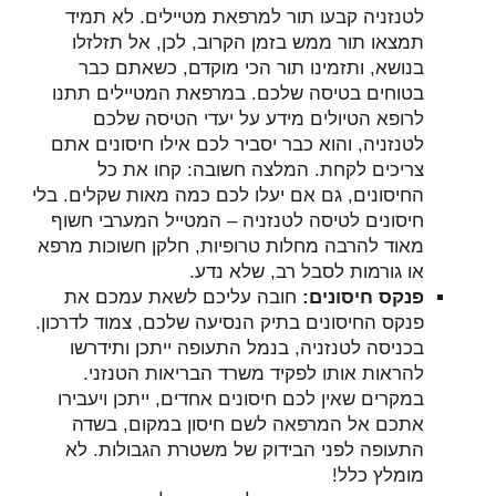
לטנזניה קבעו תור למרפאת מטיילים. לא תמיד
תמצאו תור ממש בזמן הקרוב, לכן, אל תזלזלו
בנושא, ותזמינו תור הכי מוקדם, כשאתם כבר
בטוחים בטיסה שלכם. במרפאת המטיילים תתנו
לרופא הטיולים מידע על יעדי הטיסה שלכם
לטנזניה, והוא כבר יסביר לכם אילו חיסונים אתם
צריכים לקחת. המלצה חשובה: קחו את כל
החיסונים, גם אם יעלו לכם כמה מאות שקלים. בלי
חיסונים לטיסה לטנזניה – המטייל המערבי חשוף
מאוד להרבה מחלות טרופיות, חלקן חשוכות מרפא
או גורמות לסבל רב, שלא נדע.
פנקס חיסונים:
חובה עליכם לשאת עמכם את
פנקס החיסונים בתיק הנסיעה שלכם, צמוד לדרכון.
בכניסה לטנזניה, בנמל התעופה ייתכן ותידרשו
להראות אותו לפקיד משרד הבריאות הטנזני.
במקרים שאין לכם חיסונים אחדים, ייתכן ויעבירו
אתכם אל המרפאה לשם חיסון במקום, בשדה
התעופה לפני הבידוק של משטרת הגבולות. לא
מומלץ כלל!