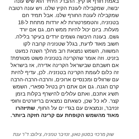
באמת חורף או קיץ. ההבדל היחיד הוא שיש עונה
יבשה, שמקבילה לעונת הקיץ שלנו. ויש עונה רטובה
שמקבילה לעונת החורף שלנו. אבל תמיד חם
בטנזניה, והטמפרטורות לא יורדות מתחת ל-18
מעלות. ביום יכול להיות ממש חם, גם אם יורד
גשם. בעונה היבשה גשמים יורדים בעיקר בלילה.
חשוב מאוד לדעת, בגלל שטנזניה קרובה לקו
המשווה, השמש נמצאת רוב מהלך השנה כמעט
בזניט. וזה אומר שהקרינה בטנזניה פשוט מטורפת!
אם חשבתם שבישראל הקרינה אדירה, אז בישראל
זה כלום לעומת הקרינה בטנזניה. לכן, עדיף להיות
עם שרוולים ומכנסיים ארוכים, והרבה-הרבה-הרבה
קרם הגנה. גם אם אתם רק בטיול ספארי, השמש
תשיג אתכם, ואתם עלולים להישרף בקלות בזמן
קצר. לא כל שכן, כשאתם נמצאים בריזורטים וחופי
זנזיבר, ונמצאים עם בגדי ים על החוף,
שתיזהרו
מאוד מהשמש הקופחת עם קרינה חזקה ביותר.
שוק מרכזי בסטון טאון, זנזיבר טנזניה, צילום: ד"ר ענת