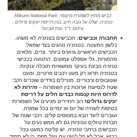
כביש מחוץ לשמורת מיקומי, Mikumi National Park,
טנזניה, שלט על גובה חיוב בגין דריסת יונקים גדולים .
צילום: ד"ר ענת אביטל
תחבורה וכבישים:
הכבישים בטנזניה לא משהו,
בלשון המעטה. בטנזניה נוהגים בצד שמאל.
הכבישים הראשיים גרועים ביותר. צרים, מלאים
מהמורות, גלי אספלט עמוקים. התנועה בכבישי
טנזניה נובעת בעיקר ממשאיות תובלה ענקיות.
בטנזניה תראו רק מעט רכבים פרטיים, ומעט
אוטובוסים ציבוריים. מטיילים בודדים שוכרים רכבי
שטח לנסיעות ארוכות בין השמורות –
זהירות לא
לדרוס חיות קנסות כבדים חלים על דריסת
יונקים גדולים!
רוב התיירים מגיעים אל השמורות
בטיסות לשהיה של יום או יומיים בכל שמורה,
ועוברים ליעד הבא במטוסים קלים. רכבי שטח של
חברות טיולים טנזניות גם לא ממש נעים על
הכבישים ברחבי טנזניה. יש קליטה כמעט בכל
כביש. אבל לא קל לנווט עם גוגל מפס, כי לא תמיד