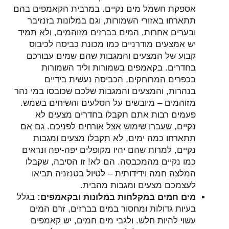
אספקת חשמל מים נקיים. במרבית הקאמפים בהם
תתארחו באזורי השמורות, וגם במלונות בזנזיבר
ובערים אחרות, המים בברזים מזוהמים, ולא תמיד
יש אמצעים מודרניים כמו מכונת כביסה לכיבוס
קבוע של המצעים והמגבות שהם שמים עבורכם
בחדרים. בקאמפים בשמורות וליד השמורות
בכפרים המרוחקים, הכביסה נעשית בידיים
בנהרות, והמצעים והמגבות שלכם שכובסו במי נהר
מזוהמים – מיובשים על הסלעים והשיחים בשמש.
פעמים רבות אתם תקבלו בחדרים מצעים לא
נקיים, שעברו שימוש אצל אורחים לפניכם. גם אם
תתארחו כמה ימים, לא תקבלו מצעים ומגבות
נקיים, למרות שהם יהיו מקופלים יפה-יפה ונראים
כמו נקיים מהמכבסה. הם לא! זו הסיבה, שקבלו
המלצה חמה וידידותית – לטיול בטנזניה תביאו
לעצמכם מצעים ומגבות מהבית.
מים חמים במקלחות במלונות ובקאמפים:
בגלל
בעיות גדולות ומחסור במים בברזים, זרם המים
עשוי להיות חלש. ולגבי מים חמים, יש קאמפים