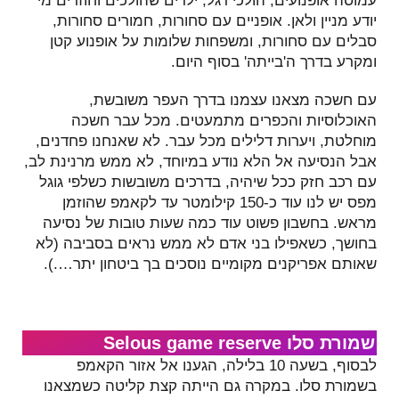
עמוסה אופנועים, הולכי רגל, ילדים שהולכים וחוזרים מי
יודע מניין ולאן. אופניים עם סחורות, חמורים סחורות,
סבלים עם סחורות, ומשפחות שלומות על אופנוע קטן
ומקרע בדרך ה'בייתה' בסוף היום.
עם חשכה מצאנו עצמנו בדרך העפר משובשת,
האוכלוסיות והכפרים מתמעטים. מכל עבר חשכה
מוחלטת, ויערות דלילים מכל עבר. לא שאנחנו פחדנים,
אבל הנסיעה אל הלא נודע במיוחד, לא ממש מרנינת לב,
עם רכב חזק ככל שיהיה, בדרכים משובשות כשלפי גוגל
מפס יש לנו עוד כ-150 קילומטר עד לקאמפ שהוזמן
מראש. בחשבון פשוט עוד כמה שעות טובות של נסיעה
בחושך, כשאפילו בני אדם לא ממש נראים בסביבה (לא
שאותם אפריקנים מקומיים נוסכים בך ביטחון יתר….).
שמורת סלו Selous game reserve
לבסוף, בשעה 10 בלילה, הגענו אל אזור הקאמפ
בשמורת סלו. במקרה גם הייתה קצת קליטה כשמצאנו