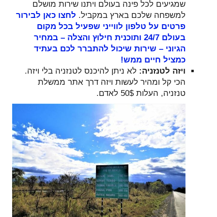
שמגיעים לכל פינה בעולם ויתנו שירות מושלם
למשפחה שלכם בארץ במקביל.
לחצו כאן לבירור
פרטים על טלפון לווייני שפעיל בכל מקום
בעולם 24/7 ותוכנית חילוץ והצלה – במחיר
הגיוני – שירות שיכול להתברר לכם בעתיד
כמציל חיים ממש!
ויזה לטנזניה:
לא ניתן להיכנס לטנזניה בלי ויזה.
הכי קל ומהיר לעשות ויזה דרך אתר ממשלת
טנזניה, העלות 50$ לאדם.