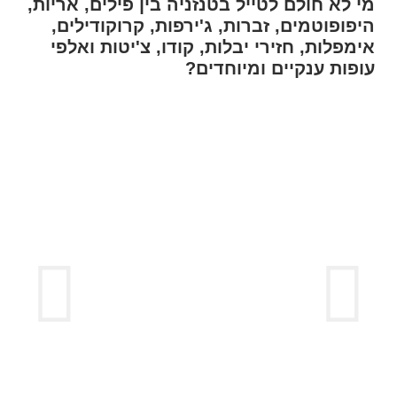
מי לא חולם לטייל בטנזניה בין פילים, אריות,
היפופוטמים, זברות, ג'ירפות, קרוקודילים,
אימפלות, חזירי יבלות, קודו, צ'יטות ואלפי
עופות ענקיים ומיוחדים?