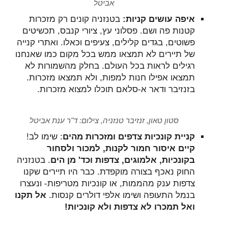
אביטל
איפה עושים קניות:
בטנזניה קונים רק מזכרות
קטנות פה ושם. פסלוני עץ, ציורי קנבס, תכשיטים
פשוטים, בגדים קלילים, צעיפים וכאלו. ואתרי קנייה
של תיירים לא תמצאו ממש בכל מקום כמו שאנחנו
רגילים לראות בכל העולם. בחלק מהשמורות לא
תמצאו אפילו חנות למפות, ולא תמצאו מזכרות.
בזנזיבר ודאר א-סלאם תוכלו למצוא מזכרות.
סטון טאון, זנזיבר טנזניה, צילום: ד"ר ענת אביטל
קניית קונכיות צדפים ומזכרות מהים
: שימו לב!
קיים איסור חמור לקנות, למכור ולסחור
בקונכיות, אלמוגים, צדפות וכד' מן הים
. בטנזניה
החוק נאכף בצורה מוקפדת. כבר היו תיירים שקנו
צדפות ענק מהממות, או קונכיות מטריפות- ונעצרו
בנמל התעופה ושימו אלפי דולרים קנסות.
אל תקנו
ואל תמכרו לא צדפות ולא קונכיות!