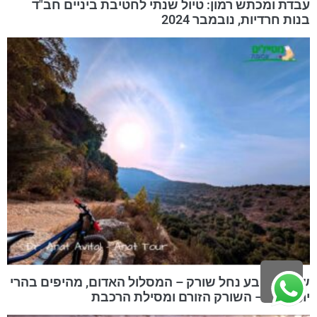
עבדת ומכתש רמון: טיול שנתי לחטיבת ביניים חב"ד
בנות חרדיות, נובמבר 2024
גלילה
שמורת טבע נחל שורק – המסלול האדום, מהיפים בהרי
ירושלים – השורק הזורם ומסילת הרכבת
לראש
העמוד