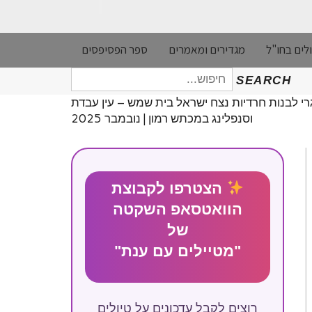
לים בחו"ל
מגדירים ומאמרים
ספר הפסיפסים
חיפוש
SEARCH
עבור:
רי לבנות חרדיות נצח ישראל בית שמש – עין עבדת
וסנפלינג במכתש רמון | נובמבר 2025
הצטרפו לקבוצת
הוואטסאפ השקטה
של
"מטיילים עם ענת"
רוצים לקבל עדכונים על טיולים