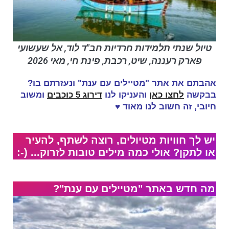
טיול שנתי תלמידות חרדיות חב"ד לוד, אל שעשועי
פארק רעננה, שיט, רכבת, פינת חי, מאי 2026
אהבתם את אתר "מטיילים עם ענת" ונעזרתם בו?
בבקשה
לחצו כאן
והעניקו לנו
דירוג 5 כוכבים
ומשוב
חיובי, זה
חשוב לנו מאוד
♥
יש לך חוויות מטיולים, רוצה לשתף, להעיר
או לתקן? אולי כמה מילים טובות לזרוק... (-:
מה חדש באתר "מטיילים עם ענת"?