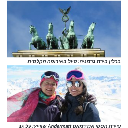
ברלין בירת גרמניה: טיול באירופה הקלסית
עיירת הסקי אנדרמאט Andermatt שווייץ: על גג