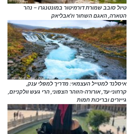
טיול סובב שמורת דורמיטור במונטנגרו – נהר
הטארה, האגם השחור וז'אבליאק
איסלנד למטייל העצמאי: מדריך למפלי ענק,
קרחוני-עד, אורורה-הזוהר הצפוני, הרי געש וולקניזם,
גייזרים ובריכות חמות