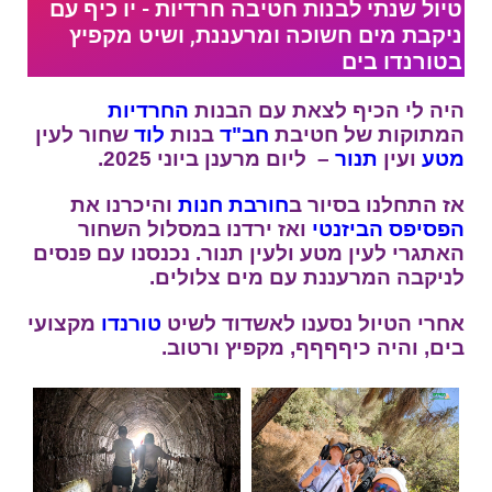
טיול שנתי לבנות חטיבה חרדיות - יו כיף עם
ניקבת מים חשוכה ומרעננת, ושיט מקפיץ
בטורנדו בים
היה לי הכיף לצאת עם הבנות
החרדיות
המתוקות של חטיבת
חב"ד
בנות
לוד
שחור לעין
מטע
ועין
תנור
– ליום מרענן ביוני 2025.
אז התחלנו בסיור ב
חורבת חנות
והיכרנו את
הפסיפס
הביזנטי
ואז ירדנו במסלול השחור
האתגרי לעין מטע ולעין תנור. נכנסנו עם פנסים
לניקבה המרעננת עם מים צלולים.
אחרי הטיול נסענו לאשדוד לשיט
טורנדו
מקצועי
בים, והיה כיףףףף, מקפיץ ורטוב.