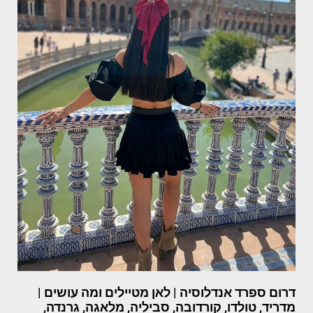
דרום ספרד אנדלוסיה | לאן מטיילים ומה עושים |
מדריד, טולדו, קורדובה, סביליה, מלאגה, גרנדה,