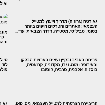
ואילת 4
גאורגיה (גרוזיה) מדריך וייעוץ למטייל
העצמאי: האתרים והטרקים היפים ביותר
בטומי, טביליסי, מסטייה, הדרך הצבאית ועוד…
מונט
– כך
ובהר
פריחה באביב ובקיץ ועצים בארצות הבלקן
טיול
ובאירופה: מונטנגרו, מקדוניה, קרואטיה,
לוד:
בוסניה, אלבניה, סרביה, קוסובו
פולג,
הריביירה הצרפתית למטייל העצמאי: ניס, קאן,
גאורג