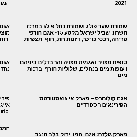
2021
המרמ
שמורת שער פולג ושמורת נחל פולג במרכז
אגם 
השרון: שביל ישראל מקטע 15- אגם חורפי,
מוצל
פריחה, רכסי כורכר, דיונות חול, חוף ותצפיות
ירוח
סופית מצויה ואגמית מצויה וההבדלים ביניהם
אגם 
| עופות מים בנחלים, שלוליות חורף וברכות
נהדר
מים
אגם קולומרס – פארק אייגואסטורטס,
פירי
הפירינאים הספרדיים
urici
המכו
פארק גולדה: אגם וחניון ירוק בלב הנגב