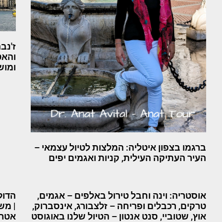
ז'נב
והאט
ומוש
ברגמו בצפון איטליה: המלצות לטיול עצמאי –
העיר העתיקה העילית, קניות ואגמים יפים
אוסטריה: וינה וחבל טירול באלפים – אגמים,
הדול
טרקים, רכבלים ופריחה – זלצבורג, אינסברוק,
| מש
אוץ, שטוביי, סנט אנטון – הטיול שלנו באוגוסט
אטרק