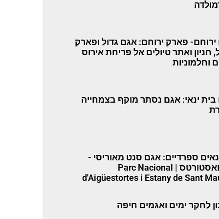
ולדה
ירוחם- פארק ירוחם: אגם גדול ופארק
, חניון ואתר טיולים אל פריחת אירוס
ם וחלמוניות
בית ינאי: אגם נסתר מוקף בצמחייה
ת
נאים ספרדיים: אגם סנט מאוריסי -
אייגואסטורטס | Parc Nacional
d'Aigüestortes i Estany de Sant Ma
ן לחקר ימים ואגמים חיפה