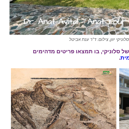
וניקי יוון, צילום: ד"ר ענת אביטל
ל סלוניקי, בו תמצאו פריטים מדהימים
מית
.