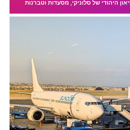
און היהודי של סלוניקי, מסעדות וטברנות