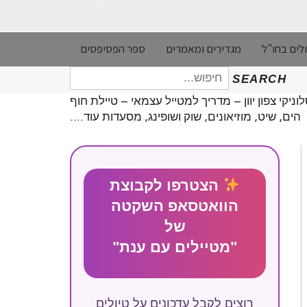
לים בחו"ל
מגדירים ומאמרים
ספר הפסיפסים
חיפוש
SEARCH
עבור:
וניקי צפון יוון – מדריך למטייל עצמאי – טיילת חוף
הים, שיט, מוזיאונים, שוק ושופינג, מסעדות עוד….
הצטרפו לקבוצת
הוואטסאפ השקטה
של
"מטיילים עם ענת"
רוצים לקבל עדכונים על טיולים