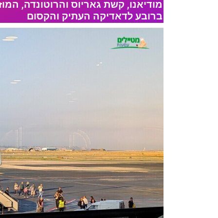
מודיאנו, קשת גאריוס והרוטונדה, המוזי
ברובע לדאדיקה העתיק והקסום