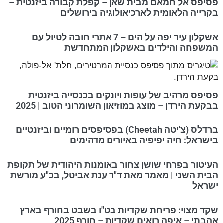
פסיפס אל חמאם מבית שאן – קפלת קבורה ביזנטית –
בקרייה הלאומית לארכיאולוגיה בירושלים
אשקלון עיר יפה על הים – 7 אתרי חובה לטיול עם
המשפחה והילדים באשקלון המתחדשת
פסיפס מרהיב של עופות ויונקים בכנסייה ביזנטית
בבקעת הירדן – מוצג במוזיאון השומרוני הטוב | 2025
ברדלס (צ'יטה Cheetah) בפסיפסים רומיים וביזנטיים
בישראל: חיה יפיפיה באיורים מדהימים
העיטור בפרחי שושן צחור באומנות היהודית של תקופת
הבית השני | מאמר מאת ד"ר ענת אביטל, בכ"ע מורשת
ישראל
שקד מצוי: פריחת שקדיות בט"ו בשבט בחורף בארץ
אהבתי – איפה רואים שקדיות – חורף 2025