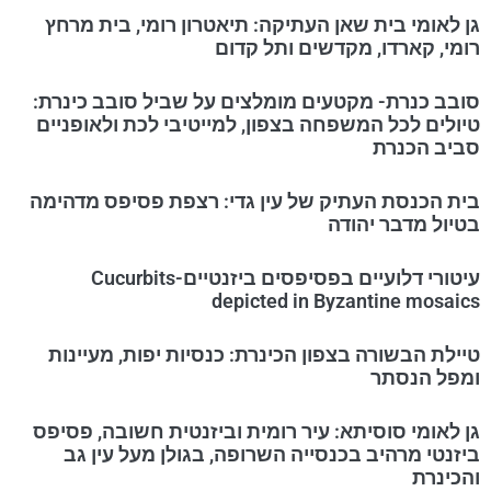
גן לאומי בית שאן העתיקה: תיאטרון רומי, בית מרחץ
רומי, קארדו, מקדשים ותל קדום
סובב כנרת- מקטעים מומלצים על שביל סובב כינרת:
טיולים לכל המשפחה בצפון, למייטיבי לכת ולאופניים
סביב הכנרת
בית הכנסת העתיק של עין גדי: רצפת פסיפס מדהימה
בטיול מדבר יהודה
עיטורי דלועיים בפסיפסים ביזנטיים-Cucurbits
depicted in Byzantine mosaics
טיילת הבשורה בצפון הכינרת: כנסיות יפות, מעיינות
ומפל הנסתר
גן לאומי סוסיתא: עיר רומית וביזנטית חשובה, פסיפס
ביזנטי מרהיב בכנסייה השרופה, בגולן מעל עין גב
והכינרת