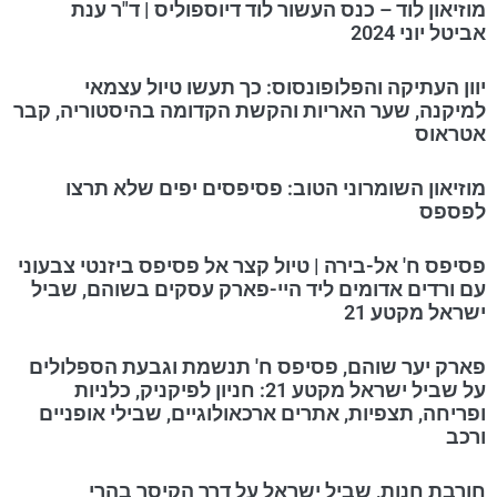
מוזיאון לוד – כנס העשור לוד דיוספוליס | ד"ר ענת
אביטל יוני 2024
יוון העתיקה והפלופונסוס: כך תעשו טיול עצמאי
למיקנה, שער האריות והקשת הקדומה בהיסטוריה, קבר
אטראוס
מוזיאון השומרוני הטוב: פסיפסים יפים שלא תרצו
לפספס
פסיפס ח' אל-בירה | טיול קצר אל פסיפס ביזנטי צבעוני
עם ורדים אדומים ליד היי-פארק עסקים בשוהם, שביל
ישראל מקטע 21
פארק יער שוהם, פסיפס ח' תנשמת וגבעת הספלולים
על שביל ישראל מקטע 21: חניון לפיקניק, כלניות
ופריחה, תצפיות, אתרים ארכאולוגיים, שבילי אופניים
ורכב
חורבת חנות, שביל ישראל על דרך הקיסר בהרי