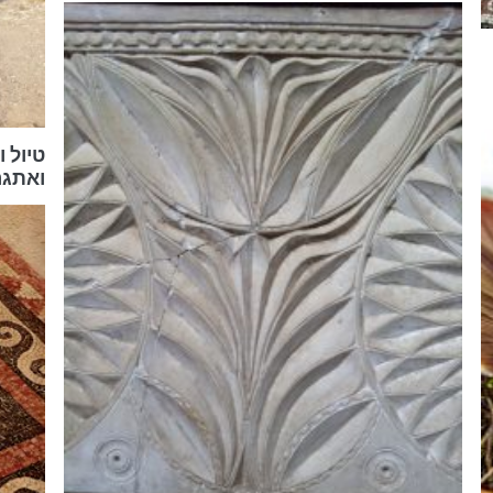
טיול 
ואתגר