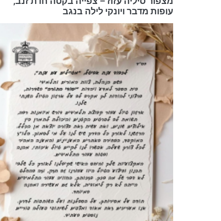
מצפור סיליה עזוז – צפייה בקטה חדת זנב,
עופות מדבר ויונקי לילה בנגב