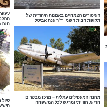
עיטור
העיטורים הצמחיים באמנות היהודית של
ההלני
תקופת הבית השני | ד"ר ענת אביטל
תזה MA | ד"ר ענת אביטל
מחנה המעפילים עתלית – מרכז מבקרים
טיול 
חדיש, חווייתי ומרגש לכל המשפחה
הישיב