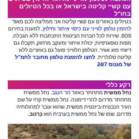
עם קשיי קליטה בישראל או בכל הטיולים
בחו"ל
בטיולים באזורים עם קשיי קליטה אני ממליצה לכם מאוד
למענה בחירום
להזמין טלפון לווייני עם כיסוי איתור וחילוץ,
SOS. שירות לכל חברות הביטוח! התכתבות ללא הגבלה,
מפות טופוגרפיות, יכולת איתור ומעקב מרחוק, תקבלו גם
דיווחי מזג אוויר. הטלפון הלווייני פועל גם באזורים ללא
קליטה סלולרית.
לחצו להזמנת
טלפון מחובר לחמ"ל
של מגנוס 24/7
רקע כללי
נחל ממשית
מתחתר באזור
. נחל ממשית
הר הנגב
מתחתר מדרום להרי דימונה. נחל ממשית קרוי על שם
העיר הנבטית-ביזנטית ממשית, שהוא עובר למרגלותיה
מדרום. שמו של נחל ממשית בערבית הוא
כֻּרְנוּבּ.