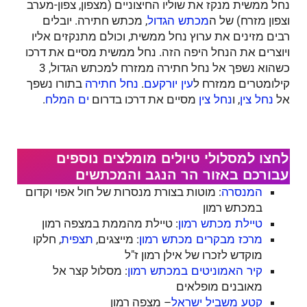
נחל ממשית מנקז את שוליו החיצוניים (מצפון, צפון-מערב
וצפון מזרח) של ה
, מכתש חתירה. יובלים
מכתש הגדול
רבים מזינים את ערוץ נחל ממשית, וכולם מתנקזים אליו
ויוצרים את הנחל היפה הזה. נחל ממשית מסיים את דרכו
כשהוא נשפך אל נחל חתירה ממזרח למכתש הגדול, 3
קילומטרים ממזרח ל
.
בתורו נשפך
עין יורקעם
נחל חתירה
אל
, ו
מסיים את דרכו בדרום
.
נחל צין
נחל צין
ים המלח
לחצו למסלולי טיולים מומלצים נוספים
עבורכם באזור הר הנגב והמכתשים
: מוטות בצורת מנסרות של חול אפוי וקדום
המנסרה
במכתש רמון
: טיילת מהממת במצפה רמון
טיילת מכתש רמון
: מייצגים,
, חלקו
מרכז מבקרים מכתש רמון
תצפית
מוקדש לזכרו של אילן רמון ז"ל
: מסלול קצר אל
קיר האמוניטים במכתש רמון
מאובנים מופלאים
– מצפה רמון
קטע משביל ישראל