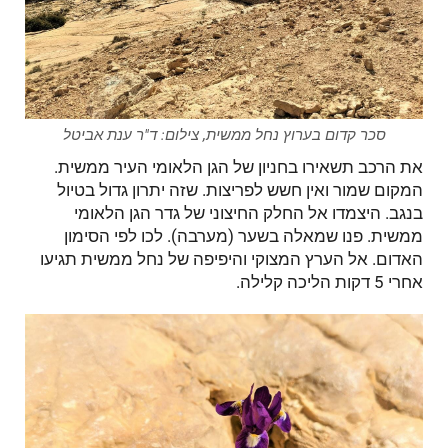
סכר קדום בערוץ נחל ממשית, צילום: ד"ר ענת אביטל
את הרכב תשאירו בחניון של הגן הלאומי העיר ממשית.
המקום שמור ואין חשש לפריצות. שזה יתרון גדול בטיול
בנגב. היצמדו אל החלק החיצוני של גדר הגן הלאומי
ממשית. פנו שמאלה בשער (מערבה). לכו לפי הסימון
האדום. אל הערץ המצוקי והיפיפה של נחל ממשית תגיעו
אחרי 5 דקות הליכה קלילה.