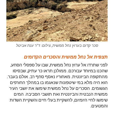
סכר קדום בערוץ נחל ממשית, צילום: ד"ר ענת אביטל
תצפית אל נחל ממשית והסכרים הקדומים
לפני שתרדו אל ערוץ נחל ממשית, שבו על ספסלי הסחע,
שהכנו במיוחד עבורכם. ממולכן תראו כר עתיק, שבסיסו
מהתקופה הביזנטית. מאחוריו נאסף סחף רב. אולם בעבר.
הוא היה מלא במי שיטפונות שנאגמו בו במהלך החורפים
הגשומים. הסכרים על נחל ממשית שימשו את יושבי העיר
ממשית הנבטית והביזנטית ואת תושבי הסביבה. המים
שימשו לחיי היומיום, להשקיית בעלי חיים והשקיית השדות
והמטעים.