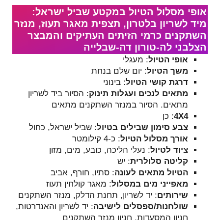
אופי מסלול הטיול במקטע שביל ישראל:
מיד לשריון בלטרון, תצפית מאגר תעוז, מנזר
השתקנים כרמי הזיתים העתיקים והמבצר
הצלבני לה-טורון דה-שבלייה
אופי הטיול
: מעגלי
משך הטיול
: יום שלם בנחת
דרגת קושי הטיול
: בינוני
מתאים לנכים ועגלות תינוק
: הסיור ביד לשריון
מתאים. הסיור במנזר השתקנים מתאים
4
X
4
: כן
צבע סימון שבילים בטיול
: שביל ישראל, כחול
אורך מסלול הטיול
: כ-4 קילומטר
ציוד לטיול
: נעלי הליכה, כובע, מים, מזון
קליטה סלולרית
: יש
הטיול מתאים לעונה
: סתיו, חורף, אביב
מאפייני מים במסלול
: מאגר קולחין תעוז
שירותים
: יד לשריון, תחנת הדלק, מנזר השתקנים
שולחנות/ספסלים לישיבה
: יד לשריון והאנדרטות,
חניון המסעדות, חניון מנזר השתקנים