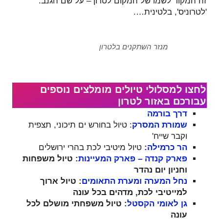
זה המקור לשמו של המקום לטרון – על שם הגנב:
'לטרוניס', בלטינית….
מנזר השתקנים בלטרון
לחצו למסלולי טיולים מומלצים נוספים
עבורכם באזור לטרון
דרך בורמה
שמורת המסרק
: טיול בחורש ים תיכוני, תצפית
וקבר שייח'
הר כרמילה:
טיול מיטיבי לכת בהרי ירושלים
פארק קנדה – פארק המעיינות
: טיול משפחות
וחניון יום נהדר
נחל המערה ומערת התאומים
: טיול ארוך
למייטיבי לכת, מדהים בכל עונה
גן לאומי הקסטל
: טיול משפחתי מושלם לכל
עונה