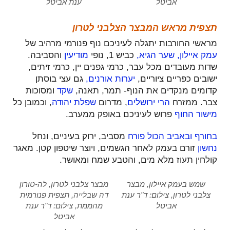
אביטל
ענת אביטל
תצפית מראש המבצר הצלבני לטרון
מראשי החורבות יתגלה לעיניכם נוף פנורמי מרהיב של
עמק איילון,
שער הגיא,
כביש 1, נופי
מודיעין
והסביבה.
שדות מעובדים מכל עבר, כרמי גפנים יין, כרמי זיתים,
ישובים כפריים ציוריים,
יערות אורנים,
גם עצי בוסתן
קדומים מנקדים את הנוף- תמר, תאנה,
שקד
ומסוכות
צבר. ממזרח
הרי ירושלים
, מדרום
שפלת יהודה
, וכמובן כל
מישור החוף
פרוש לעיניכם באופק ממערב.
בחורף ובאביב הכול פורח
מסביב, ירוק בעיניים, ונחל
נחשון
זורם בעמק לאחר הגשמים, ויוצר שיטפון קטן. מאגר
קולחין תעוז מלא מים, והטבע שמח ומאושר.
שמש בעמק איילון, מבצר
מבצר צלבני לטרון, לה-טורון
צלבני לטרון, צילום: ד"ר ענת
דה שבלייה, תצפית פנורמית
אביטל
מהממת, צילום: ד"ר ענת
אביטל