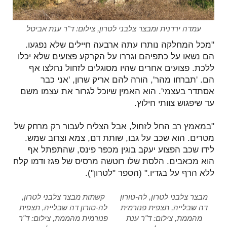
עמדה ירדנית ומבצר צלבני לטרון, צילום: ד"ר ענת אביטל
"מכל המחלקה נותרו עתה ארבעה חיילים שלא נפגעו.
הם נשאו על כתפיהם וגררו על הקרקע פצועים שלא יכלו
ללכת. פצועים אחרים שהיו מסוגלים לזחול נחלצו אף
הם. 'תברחו מהר', הורה להם אריק שרון, 'אני כבר
אסתדר בעצמי'. הוא האמין שיוכל לגרור את עצמו משם
עד שיפגוש צוותי חילוץ.
"במאמץ רב החל לזחול, אבל הצליח לעבור רק מרחק של
מטרים. הוא שכב על גבו, שותת דם, צמא וצרוב שמש.
לידו שכב הפצוע יעקב בוגין מכפר פינס, שהתפתל אף
הוא מכאבים. הלסת שלו רוטשה מרסיס של פגז ודמו קלח
ללא הרף על בגדיו." (הספר "לטרון").
מבצר צלבני לטרון, לה-טורון
קשתות מבצר צלבני לטרון,
דה שבלייה, תצפית פנורמית
לה-טורון דה שבלייה, תצפית
מהממת, צילום: ד"ר ענת
פנורמית מהממת, צילום: ד"ר