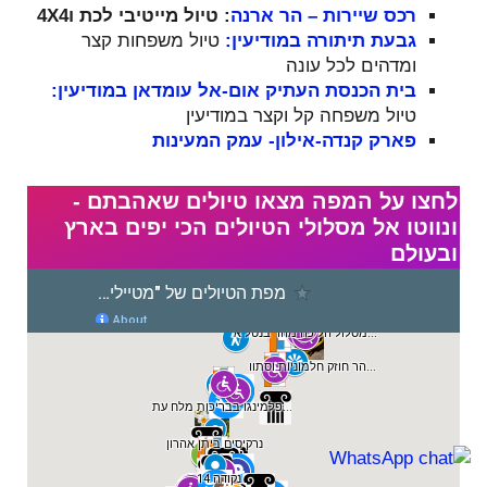
רכס שיירות – הר ארנה
: טיול מייטיבי לכת ו4X4
גבעת תיתורה במודיעין:
טיול משפחות קצר
ומדהים לכל עונה
בית הכנסת העתיק אום-אל עומדאן במודיעין:
טיול משפחה קל וקצר במודיעין
פארק קנדה-אילון- עמק המעינות
לחצו על המפה מצאו טיולים שאהבתם -
ונווטו אל מסלולי הטיולים הכי יפים בארץ
ובעולם