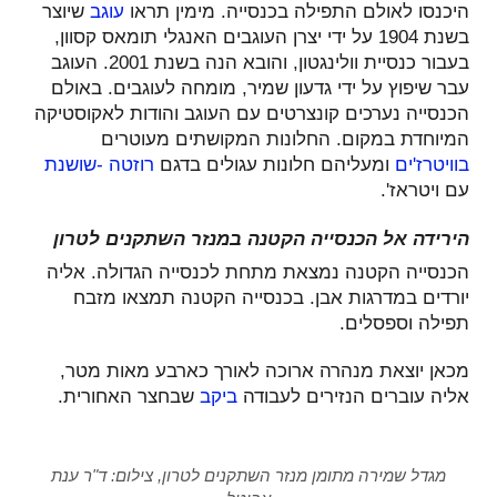
היכנסו לאולם התפילה בכנסייה. מימין תראו
עוגב
שיוצר
בשנת 1904 על ידי יצרן העוגבים האנגלי תומאס קסוון,
בעבור כנסיית וולינגטון, והובא הנה בשנת 2001. העוגב
עבר שיפוץ על ידי
גדעון שמיר, מומחה לעוגבים. באולם
הכנסייה נערכים קונצרטים עם העוגב והודות לאקוסטיקה
המיוחדת במקום.
החלונות המקושתים מעוטרים
בוויטרז'ים
ומעליהם חלונות עגולים בדגם
רוזטה -שושנת
עם ויטראז'.
הירידה אל הכנסייה הקטנה במנזר השתקנים לטרון
הכנסייה הקטנה נמצאת מתחת לכנסייה הגדולה. אליה
יורדים במדרגות אבן.
בכנסייה הקטנה תמצאו מזבח
תפילה וספסלים.
מכאן יוצאת מנהרה ארוכה לאורך כארבע מאות מטר,
אליה עוברים הנזירים לעבודה
ביקב
שבחצר האחורית.
מגדל שמירה מתומן מנזר השתקנים לטרון, צילום: ד"ר ענת