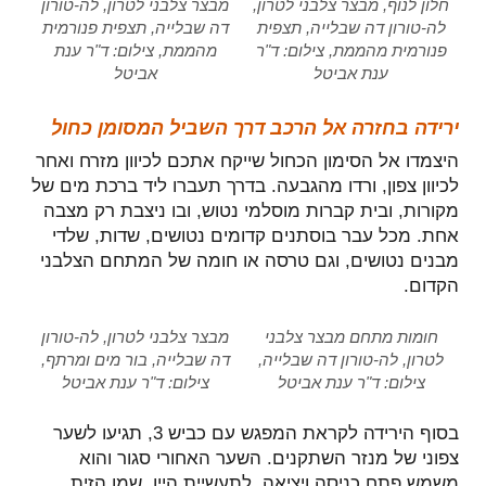
חלון לנוף, מבצר צלבני לטרון,
מבצר צלבני לטרון, לה-טורון
לה-טורון דה שבלייה, תצפית
דה שבלייה, תצפית פנורמית
פנורמית מהממת, צילום: ד"ר
מהממת, צילום: ד"ר ענת
ענת אביטל
אביטל
ירידה בחזרה אל הרכב דרך השביל המסומן כחול
היצמדו אל הסימון הכחול שייקח אתכם לכיוון מזרח ואחר
לכיוון צפון, ורדו מהגבעה. בדרך תעברו ליד ברכת מים של
מקורות, ובית קברות מוסלמי נטוש, ובו ניצבת רק מצבה
אחת. מכל עבר בוסתנים קדומים נטושים, שדות, שלדי
מבנים נטושים, וגם טרסה או חומה של המתחם הצלבני
הקדום.
חומות מתחם מבצר צלבני
מבצר צלבני לטרון, לה-טורון
לטרון, לה-טורון דה שבלייה,
דה שבלייה, בור מים ומרתף,
צילום: ד"ר ענת אביטל
צילום: ד"ר ענת אביטל
בסוף הירידה לקראת המפגש עם כביש 3, תגיעו לשער
צפוני של מנזר השתקנים. השער האחורי סגור והוא
משמש פתח כניסה ויציאה לתעשיית היין, שמן הזית