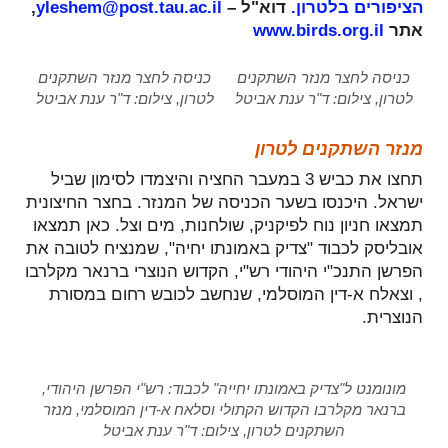
הציפורים בלטרון.
דוא"ל –
yleshem@post.tau.ac.il
,
אתר
www.birds.org.il
כניסה לחצר מנזר השתקנים
כניסה לחצר מנזר השתקנים
לטרון, צילום: ד"ר ענת אביטל
לטרון, צילום: ד"ר ענת אביטל
מנזר השתקנים לטרון
תחצו את כביש 3 במעבר החציה והיצמדו לסימון שביל
ישראל. היכנסו בשער הכניסה של המנזר. בחצר החיצונית
תמצאו חניון נוח לפיקניק, שולחנות, מים וצל. כאן תמצאו
אובליסק לכבוד "צדיק באמונתו יחיה", שמנציח לטובה את
הפרשן התנכ"י היהודי רש"י, הקדוש הנוצרי ברנאר מקלרבו
, וצאלח א-דין המוסלמי, שנחשב לכובש רחום במסורת
הנוצרית.
מונומנט ל"צדיק באמונתו יחייה" לכבוד: רש"י הפרשן היהודי,
ברנאר מקלרבו הקדוש הקתולי וסלאח א-דין המוסלמי, מנזר
השתקנים לטרון, צילום: ד"ר ענת אביטל