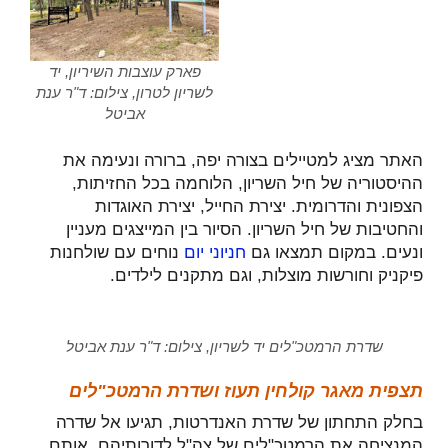
פארק עוצבות השיריון, יד
לשריון לטרון, צילום: ד"ר ענת
אביטל
האתר מציג למטיילים בצורה יפה, ברורה ונעימה את
ההיסטוריה של חיל השריון, הלוחמה בכל החזיתות,
הצפונית והדרומית. יצירת החייל, יצירת האוגדות
והחטיבות של חיל השריון. הסיור בין המייצגים מעניין
ונעים. במקום תמצאו גם
חניוני יום
נוחים עם שולחנות
פיקניק וחורשות מוצלות, וגם מתקנים לילדים.
שדרת הרמטכ"לים יד לשריון, צילום: ד"ר ענת אביטל
תצפית מאגר קולחין תעוז ושדרת הרמטכ"לים
בחלק התחתון של שדרת האנדרטות, תגיעו אל שדרה
המנציחה את הרמטכ"לים של צה"ל לדורותיהם. אותם