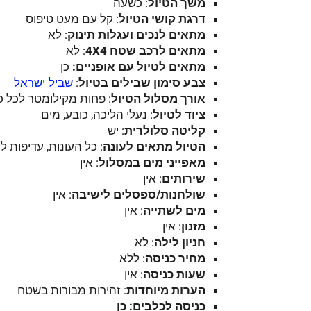
משך הטיול
: כשעה
דרגת קושי הטיול
: קל עם מעט טיפוס
מתאים לנכים ועגלות תינוק
: לא
מתאים לרכב שטח 4
4
X
: לא
מתאים לטיול עם אופניים:
כן
צבע סימון שבילים בטיול
:
שביל ישראל
אורך מסלול הטיול
: פחות מקילומטר לכל כיו
ציוד לטיול
: נעלי הליכה, כובע, מים
קליטה סלולרית
: יש
הטיול מתאים לעונה
: כל העונות, עדיפות ל
מאפייני מים במסלול
: אין
שירותים
: אין
שולחנות/ספסלים לישיבה
: אין
מים לשתייה
: אין
מזנון
: אין
חניון לילה
: לא
מחיר כניסה
: ללא
שעות כניסה
: אין
הערות מיוחדות
: זהירות מבורות בשטח
כניסה לכלבים: כן