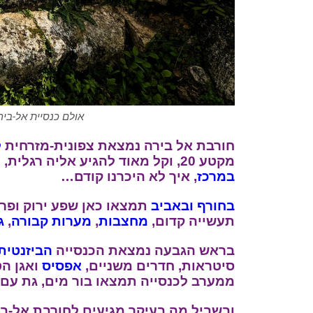
אולם כנסיית אל-ביר
חורבת אל בירה נמצאת צפונית-מזרחית
ל
מקטע 20, וקל מאוד להגיע אליה רגלית, עם הילדים וכל המשפחה.
במרכז
, איך לא היכרנו קודם…
בחורף ובאביב
תמצאו כאן שפע ירוק ופר
תעשייה קדום,
מחצבות
,
מערות קבורה
,
ג
בראש הגבעה נמצאת הכנסייה
הביזנטית
סיטראות, חדרים משניים,
אפסיס
ואגן הט
ממערב לכנסייה תמצאו בור מים, גת עם 
ובשביל מה בעיקר מגיעים לחורבת אל-ב