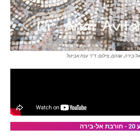
ל-בירה, שוהם, צילום: ד"ר ענת אביטל
רה