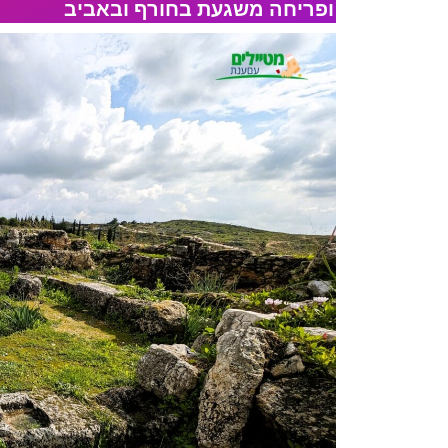
ופריחה משגעת בחורף ובאביב