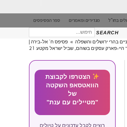
לים בחו"ל
מגדירים ומאמרים
ספר הפסיפסים
חיפוש
SEARCH
עבור:
יים בהרי ירושלים והשפלה
»
פסיפס ח' אל-בירה |
ד היי-פארק עסקים בשוהם, שביל ישראל מקטע 21
הצטרפו לקבוצת
הוואטסאפ השקטה
של
"מטיילים עם ענת"
רוצים לקבל עדכונים על טיולים