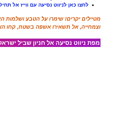
לחצו כאן לניווט נסיעה עם ווייז אל תח
מטיילים יקרים! שימרו על הטבע ושלמות הא
וצמחייה, אל תשאירו אשפה בשטח, קחו ה
מפת ניווט נסיעה אל​ חניון שביל ישרא