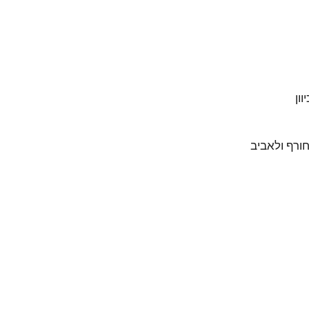
ון
חורף ולאביב