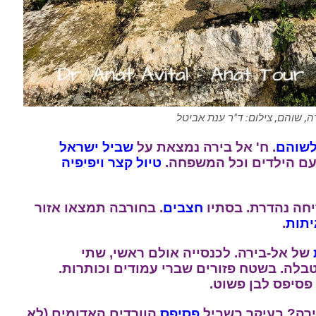
ה, שוהם, צילום: ד"ר ענת אביטל
שוהם
. ח' אל בירה נמצאת על
שביל ישראל
טיול קצר ויפיפיה
יחה נהדרת. בסתיו
חצבים
. בחורבה תמצאו אזור
יתות
.
של אל-בירה. לכנסייה אולם ראשי, שתי
בלה. בשטח פזורים שברי עמודים וכותרות.
פסיפס לבן פשוט.
ירה? בעיקר בשביל
פסיפס
הוורדים האדומים (לא,