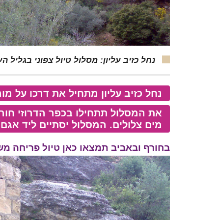
נחל כזיב עליון: מסלול טיול צפוני בגליל הע
נחל כזיב עליון מתחיל את דרכו על מור
את המסלול תתחילו בכפר הדרוזי חורפי
מים צלולים. המסלול יסתיים ליד אגם
בחורף ובאביב תמצאו כאן טיול פריחה מש