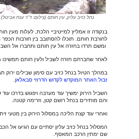
נחל כזיב עליון, עין חותם (צילום: ד"ר ענת אביטל)
בנקודה זו אמליץ למייטיביי הלכת, לעלות מעין ח
לחורבת חותם. תוכלו להסתובב בין חורבות הכפר מ
ומשם תרדו בחזרה אל עין חותם ותחברו אל השביל
לאחר שחברתם חזרה לשביל ולעין חותם תמשיכו 
במהלך הטיול בנחל כזיב עם סימון שבילים ירוק תג
זבול האתר המוקדש לקדוש הדרוזי סבאלאן
.
השביל הירוק ימשיך עוד מערבה ויפגוש בדרכו עוד 
והם מותירים בנחל רושם קטן, וזרימה קטנה.
ואחרי עוד קצת הליכה במסלול הירוק בין מטעי זיתי
המסלול בנחל כזיב עליון יסתיים עם הגיעו אל הכ
שם ימתין הרכב המאסף.