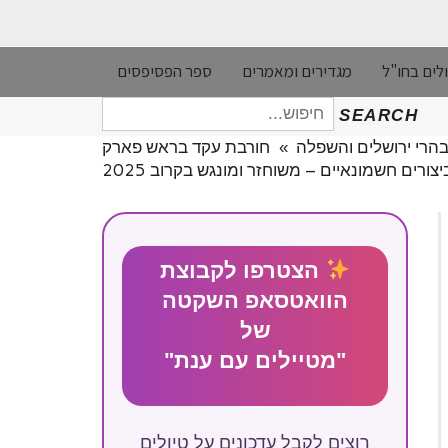
לים בחו"ל
מגדירים ומאמרים
ספר הפסיפסים
חיפוש
SEARCH
עבור:
בהרי ירושלים והשפלה
»
חורבת עקד בראש פארק
רים חשמונאיים – משוחזר ומונגש בקרוב 2025
הצטרפו לקבוצת
הוואטסאפ השקטה
של
"מטיילים עם ענת"
רוצים לקבל עדכונים על טיולים