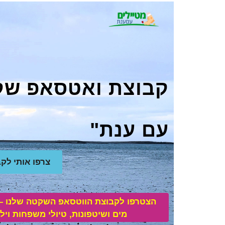
קבוצת ואטסאפ שק
עם ענת"
צרפו אותי לק
הצטרפו לקבוצת הווטסאפ השקטה שלנו 
מים ושיטפונות, טיולי משפחות ויל