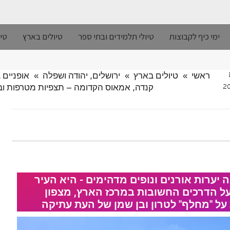
ימי כיף לקבוצות
טיולי תלמידים ובתי ספר
טיולים בארץ
טיו
ראשי
»
טיולים בארץ
»
ירושלים, יהודה ושפלה
»
אופניים 
קנדה, אמאוס הקדומה – תצפיות מטרפות וביצו
יערות אורנים ונופים מדהימים - היא העיר
ל הדרכים החשובות במרכז הארץ, מצפון
על "מחלף" לטרון ובן שמן של העת עתיקה