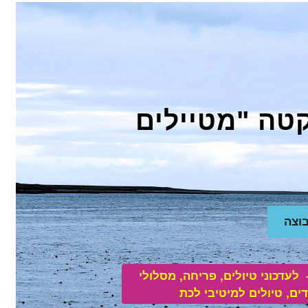
טה "מטיילים
בוצה
–
לע
דכוני טיולים, פריחה, מסלולי
דים, טיולים למיטיבי לכת