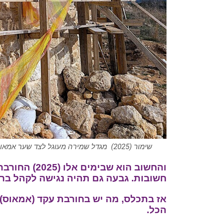
שימור (2025) מגדל שמירה מעוגל לצד שער אמאוס ההלניסטית, חורבת עקד, פארק קנדה, צילום: ד"ר ענת אביטל
והחשוב הוא שב
חשובות. גבעה גם תהיה נגישה לקהל ברמ
אז בתכלס, מה יש בחורבת עקד (אמאוס)
הכל.