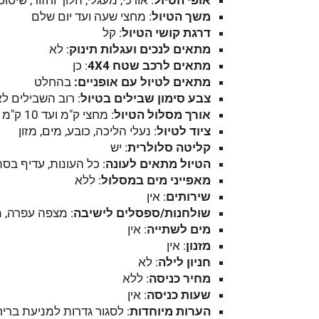
משך הטיול
: מחצי שעה ועד יום שלם
דרגת קושי הטיול
: קל
מתאים לנכים ועגלות תינוק
: לא
מתאים לרכב שטח 4
4
X
: כן
מתאים לטיול עם אופניים:
בהחלט
צבע סימון שבילים בטיול
: רוב השבילים ל
אורך מסלול הטיול
: מחצי ק"מ ועד 10 ק"מ
ציוד לטיול
: נעלי הליכה, כובע, מים, מזון
קליטה סלולרית
: יש
הטיול מתאים לעונה
: כל העונות, עדיף בסת
מאפייני מים במסלול
: ללא
שירותים
: אין
שולחנות/ספסלים לישיבה
: מצפה עפרה, מ
מים לשתייה
: אין
מזנון
: אין
חניון לילה
: לא
מחיר כניסה
: ללא
שעות כניסה
: אין
הערות מיוחדות
: לסגור גדרות למניעת בר