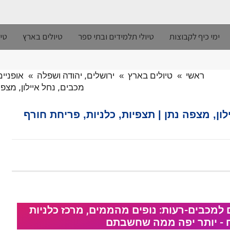
ימי כיף לקבוצות
טיולי תלמידים ובתי ספר
טיולים בארץ
טיו
ראשי
»
טיולים בארץ
»
ירושלים, יהודה ושפלה
»
אופניי
מכבים, נחל איילון, מצפ
לון, מצפה נתן | תצפיות, כלניות, פריחת חורף
 למכבים-רעות: נופים מהממים, מרכז כלניות
ח - יותר יפה ממה שחשבתם