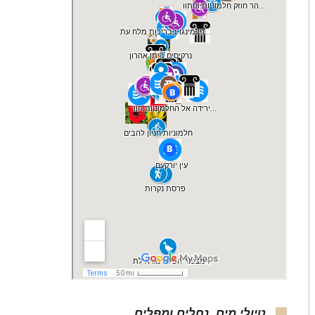
גבעת הברושים, גבעות מודיעין-מזרח-מכבים, צילום:
טיולי מים, נחלים ומפלים