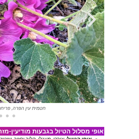
יטל
חטמית עין הפרה, פריחת 
אופי מסלול הטיול בגבעות מודיעין-מזר
אופי הטיול
: אורכי, מעגלי, הלוך וחזור, שיטוט