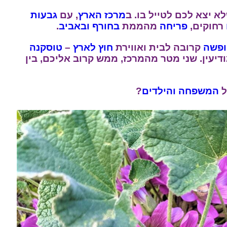
 יצא לכם לטייל בו. ב
מרכז הארץ
, עם
גבעות
רחוקים,
פריחה
מהממת
בחורף
ובאביב
.
פשה
קרובה לבית ואווירת
חוץ לארץ
–
טוסקנה
דיעין. שני מטר מהמרכז, ממש קרוב אליכם, בין
ל
המשפחה
והילדים
?