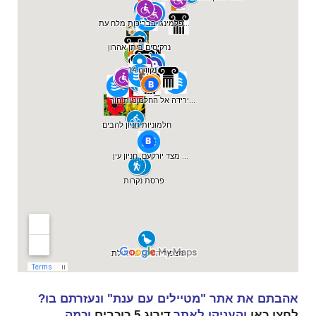
אהבתם את אתר "מטיילים עם ענת" ונעזרתם בו?
אתר
לחצו כאן
והעניקו ל
דירוג 5 כוכבים
וכמה