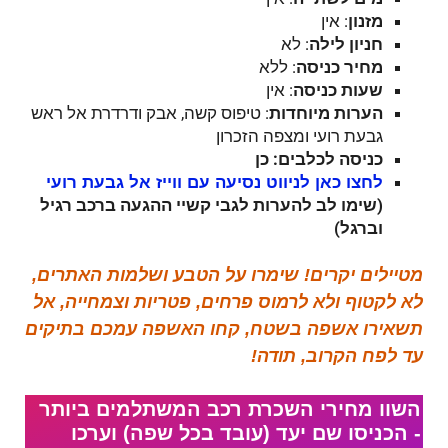
מזנון
: אין
חניון לילה
: לא
מחיר כניסה
: ללא
שעות כניסה
: אין
הערות מיוחדות
: טיפוס קשה, אבק ודרדרת אל ראש
גבעת רועי ומצפה הזכרון
כניסה לכלבים: כן
לחצו כאן לניווט נסיעה עם ווייז אל גבעת רועי
(שימו לב להערות לגבי קשיי ההגעה ברכב רגיל
וברגל)
מטיילים יקרים! שימרו על הטבע ושלמות האתרים,
לא לקטוף ולא לרמוס פרחים, פטריות וצמחייה, אל
תשאירו אשפה בשטח, קחו האשפה עמכם בתיקים
עד לפח הקרוב, תודה!
השוו מחירי השכרת רכב המשתלמים ביותר
- הכניסו שם יעד (עובד בכל שפה) וערכו