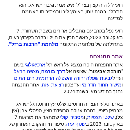
רועי ז"ל היה קצין בצה"ל, איש אמת וגיבור ישראל. הוא
התבלט במנהיגותו, באומץ ליבו ובמסירותו העצומה
למדינה.
רועי נפל בקרב עם מחבלים ארורים בשבת השחורה, 7
באוקטובר 2023, כאשר הכין את חייליו בקרב בקיבוץ רעים,
בתחילתה של מלחמת התקומה
מלחמת "חרבות ברזל".
אתר ההנצחה
אתר ההנצחה היפה נמצא על ראש תל
בשם
ארכיאולוגי
"
חורבת אבימור
", שצופה אל
,
דרך בורמה
מצפה הראל
ועד ל
,
גבעות שפלה יהודה והשפלה הדרומית
הים התיכון
ו
ועד צפון
. אתר ההנצחה
מישור החוף הדרומי
רצועת עזה
נחנך בחודש מאי בשנת 2024.
באתר סלעי הנצחה חרוטים, שלט עץ חרוט, דגל ישראל
מבהיק ביופיו, רחבת עגולה מרופדת חצץ, ספסלי אבן (אין
צל),
, ו
שמתאר את מוראות 7
שלטי תצפיות
מסבירן קולי
באוקטובר 2023 ב
, סיפור חייו והקרב האחרון של
עוטף עזה