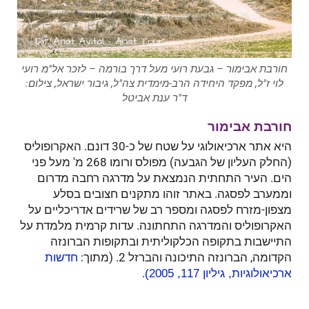
חורבת אבימור – גבעת רועי מעל דרך בורמה – לזכר אל"מ רועי
לוי ז"ל, מפקד היחידה הרב-מימדית צה"ל, גיבור ישראל, צילום:
ד"ר ענת אביטל
חורבת אבימור
היא אתר ארכיאולוגי על שטח של כ-30 דונם. האקרופוליס
(החלק העליון של הגבעה) מפולס ורומו 268 מ' מעל פני
הים. העיר התחתית הנמצאת על מדרגה רחבה מדרום
וממערב לפסגה. באתר זוהו מתקנים חצובים בסלע
מצפון-מזרח לפסגה ומספר רב של שרידים אדריכליים על
האקרופוליס והמדרגה התחתונה. עדות קרמית מלמדת על
התיישבות בתקופה הכלקוליתית ובתקופות הברונזה
הקדומה, הברונזה התיכונה והברזל 2. (מתוך:
חדשות
.
ארכיאולוגיות, גיליון 117, 2005)