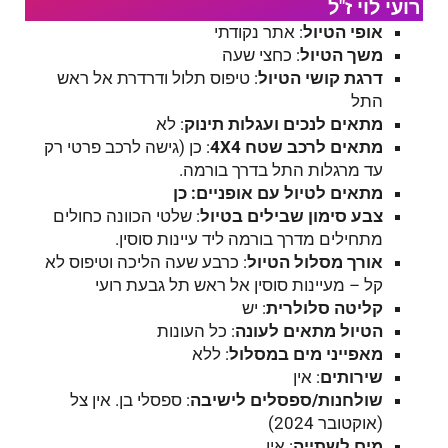
רועי לוי ז"ל
אופי הטיול
: אתר נקודתי
משך הטיול
: כחצי שעה
דרגת קושי הטיול
: טיפוס תלול ודרדרת אל ראש
התל
מתאים לנכים ועגלות תינוק
: לא
מתאים לרכב שטח 4
4
X
: כן (גישה לרכב פרטי רק
עד מרגלות התל בדרך בורמה.
מתאים לטיול עם אופניים: כן
צבע סימון שבילים בטיול
: שלטי הכוונה כחולים
מתחילים מדרך בורמה ליד עיינות סוסין.
אורך מסלול הטיול
: כרבע שעה הליכה וטיפוס לא
קל – מעיינות סוסין אל ראש תל גבעת רועי
קליטה סלולרית
: יש
הטיול מתאים לעונה
: כל העונות
מאפייני מים במסלול
: ללא
שירותים
: אין
שולחנות/ספסלים לישיבה
: ספסלי בן. אין צל
(אוקטובר 2024)
מים לשתייה
: אין