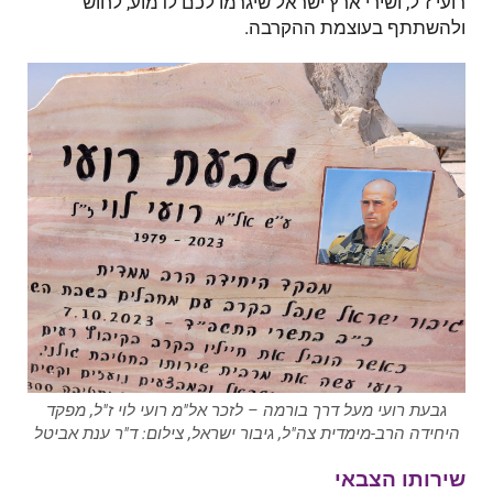
רועי ז"ל, ושירי ארץ ישראל שיגרמו לכם לדמוע, לחוש
ולהשתתף בעוצמת ההקרבה.
גבעת רועי מעל דרך בורמה – לזכר אל"מ רועי לוי ז"ל, מפקד
היחידה הרב-מימדית צה"ל, גיבור ישראל, צילום: ד"ר ענת אביטל
שירותו הצבאי