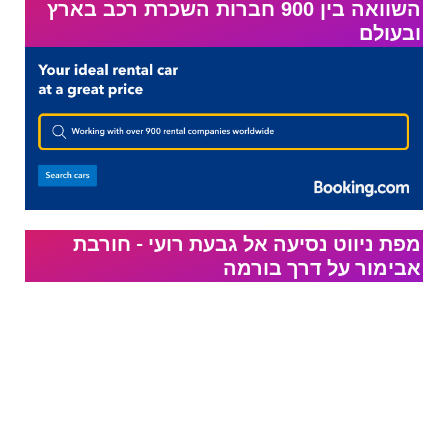
השוואה בין 900 חברות השכרת רכב בארץ
ובעולם
מפת ניווט נסיעה אל​ גבעת רועי - חורבת
אבימור על דרך בורמה