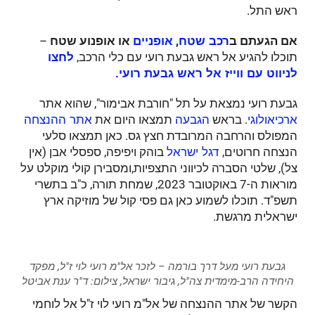
ראש התל.
אם הגעתם ב
,
או אופנוע שטח
–
רכב שטח
אופניים
תוכלו להגיע אל ראש גבעת רועי עם כלי הרכב,
לחצו
לניווט עם ווייז אל ראש גבעת רועי.
גבעת רועי נמצאת על תל "חורבת אבימור", שהוא אתר
. בראש
תמצאו היום את
ארכיאולוגי
הגבעה
אתר ההנצחה
המפולס והרחבה המרובדת חצץ גס. כאן תמצאו סלעי
הנצחה חרוטים,
בוהק ויפיפה, ספסלי אבן (אין
דגל ישראל
צל), שלטי הסברה לכיווני התצפיות,ומסבירן קולי מוקלט על
מוראות ה-7 באוקטובר 2023, שמחת תורה, כ"ב בתשרי
תשפ"ד. תוכלו לשמוע כאן גם פסי קול של מוזיקה ארץ
ישראלית מרגשת.
גבעת רועי מעל דרך בורמה – לזכר אל"מ רועי לוי ז"ל, מפקד
היחידה הרב-מימדית צה"ל, גיבור ישראל, צילום: ד"ר ענת אביטל
הקשר של אתר ההנצחה של אל"מ רועי לוי ז"ל אל לוחמי