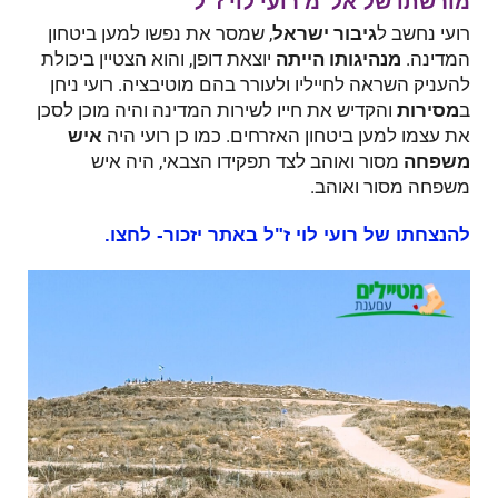
מורשתו של אל"מ רועי לוי ז"ל
רועי נחשב ל
גיבור ישראל
, שמסר את נפשו למען ביטחון
המדינה.
מנהיגותו הייתה
יוצאת דופן, והוא הצטיין ביכולת
להעניק השראה לחייליו ולעורר בהם מוטיבציה. רועי ניחן
ב
מסירות
והקדיש את חייו לשירות המדינה והיה מוכן לסכן
את עצמו למען ביטחון האזרחים. כמו כן רועי היה
איש
משפחה
מסור ואוהב לצד תפקידו הצבאי, היה איש
משפחה מסור ואוהב.
להנצחתו של רועי לוי ז"ל באתר יזכור- לחצו.