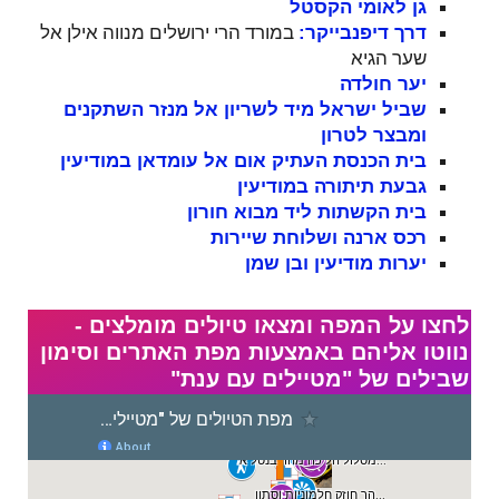
גן לאומי הקסטל
במורד הרי ירושלים מנווה אילן אל
דרך דיפנבייקר:
שער הגיא
יער חולדה
שביל ישראל מיד לשריון אל מנזר השתקנים
ומבצר לטרון
בית הכנסת העתיק אום אל עומדאן במודיעין
גבעת תיתורה במודיעין
בית הקשתות ליד מבוא חורון
רכס ארנה ושלוחת שיירות
יערות מודיעין ובן שמן
לחצו על המפה ומצאו טיולים מומלצים -
נווטו אליהם באמצעות מפת האתרים וסימון
שבילים של "מטיילים עם ענת"