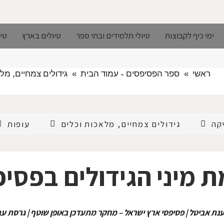
ימי כיף לקבוצות
טיולי תלמידים ובתי ספר
טיולים בארץ
טיו
ראשי
»
ספר הפסיפסים - עמוד הבית
»
גידולים צמחיים, מל
קה
גידולים צמחיים, מלאכות וכלים
עופות
 מיני הגידולים בפסי
נת אביטל | פסיפסי ארץ ישראל – מחקר מתעדכן באופן שוטף | גרסת ע