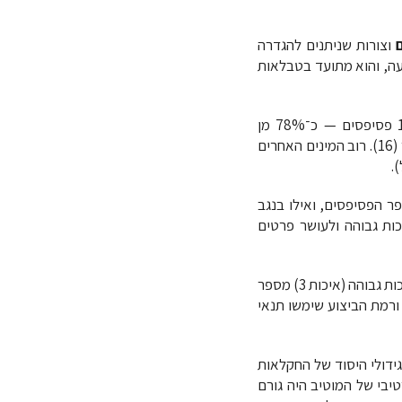
וצורות שניתנים להגדרה
ופעה, והוא מתועד בטבלאות
התפלגות המינים איננה אחידה. הגפן היא המין הדומיננטי באופן מובהק ומופיעה בלמעלה מ-100 פסיפסים — כ־78% מן
המכלול. אחריה מופיעים רימון (51 מופעים), אתרוג (34), תפוח (30), תאנה (23), אפרסק (22) ותמר (16). רוב המינים האחרים
פר הפסיפסים, ואילו בנגב
ות גבוהה ולעושר פרטים
הנתונים מצביעים גם על קשר ישיר בין איכות הפסיפס לבין מגוון המינים המעוטרים בו: בפסיפסים מאיכות גבוהה (איכות 3) מספר
 ורמת הביצוע שימשו תנאי
ידולי היסוד של החקלאות
בי של המוטיב היה גורם