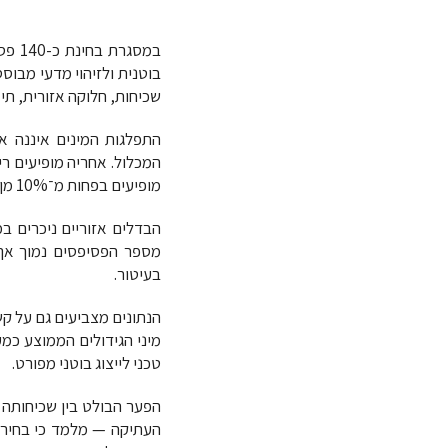
במסגרת בחינת כ-140 פסיפסים מן התקופות הרומית והביזנטית בארץ ישראל זוהו
בוטנית ולזיהוי מדעי מבוסס
שכיחות, חלוקה אזורית, תיא
מופיעים בפחות מ־10% מן הפסיפסים, וחלקם ייחודיים לאזור מסוים בלבד (כגון קרא ומלון עג'ור בגליל).
הבדלים אזוריים ניכרים במ
מספר הפסיפסים נמוך אך 
בעיטור.
מיני הגידולים הממוצע כמ
טכני לייצוג בוטני מפורט.
הפער הבולט בין שכיחותה 
העתיקה — מלמד כי בחירת