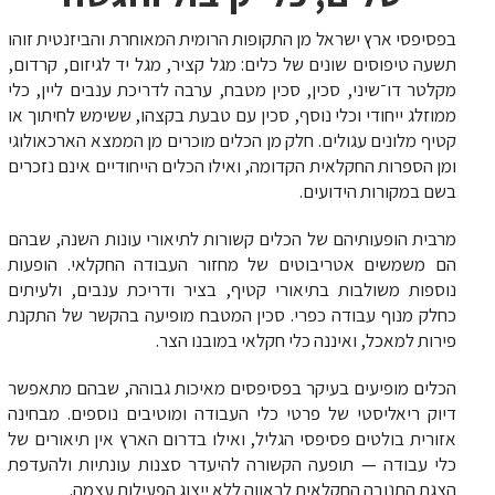
בפסיפסי ארץ ישראל מן התקופות הרומית המאוחרת והביזנטית זוהו
תשעה טיפוסים שונים של כלים: מגל קציר, מגל יד לגיזום, קרדום,
מקלטר דו־שיני, סכין, סכין מטבח, ערבה לדריכת ענבים ליין, כלי
ממוזלג ייחודי וכלי נוסף, סכין עם טבעת בקצהו, ששימש לחיתוך או
קטיף מלונים עגולים. חלק מן הכלים מוכרים מן הממצא הארכאולוגי
ומן הספרות החקלאית הקדומה, ואילו הכלים הייחודיים אינם נזכרים
בשם במקורות הידועים.
מרבית הופעותיהם של הכלים קשורות לתיאורי עונות השנה, שבהם
הם משמשים אטריבוטים של מחזור העבודה החקלאי. הופעות
נוספות משולבות בתיאורי קטיף, בציר ודריכת ענבים, ולעיתים
כחלק מנוף עבודה כפרי. סכין המטבח מופיעה בהקשר של התקנת
פירות למאכל, ואיננה כלי חקלאי במובנו הצר.
הכלים מופיעים בעיקר בפסיפסים מאיכות גבוהה, שבהם מתאפשר
דיוק ריאליסטי של פרטי כלי העבודה ומוטיבים נוספים. מבחינה
אזורית בולטים פסיפסי הגליל, ואילו בדרום הארץ אין תיאורים של
כלי עבודה — תופעה הקשורה להיעדר סצנות עונתיות ולהעדפת
הצגת התנובה החקלאית לראווה ללא ייצוג הפעילות עצמה.