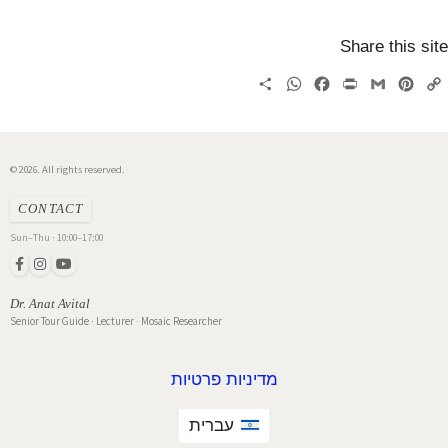
Share this
WhatsApp
Share
Facebook
Print
Gmail
Pinterest
Cop
Lin
© 2026. All rights reserved.
CONTACT
Sun–Thu · 10:00–17:00
Dr. Anat Avital
Senior Tour Guide · Lecturer · Mosaic Researcher
מדיניות פרטיות
עברית