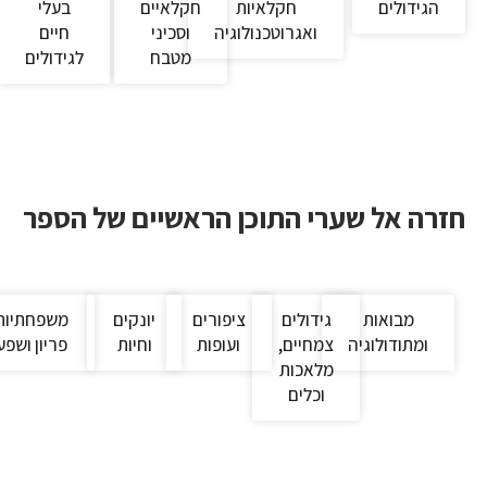
הגידולים
חקלאיות
חקלאיים
בעלי
ואגרוטכנולוגיה
וסכיני
חיים
מטבח
לגידולים
זרה אל שערי התוכן הראשיים של הספר
מבואות
גידולים
ציפורים
יונקים
משפחתיות
ומתודולוגיה
צמחיים,
ועופות
וחיות
פריון ושפע
מלאכות
וכלים