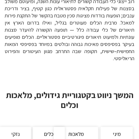
 ייצוגי כלי העבודה קשורים לתיאורי עונות השנה, ומיעוטם משולב
צנות של פעילות חקלאית פסטוראלית כגון קטיף, בציר ודריכת
בים; הופעות בודדות מציגות סכין מטבח בהקשר של התקנת פירות
אכל. מרבית הכלים מעוטרים בגליל, ואילו בדרום הארץ אין
אורים של כלי עבודה כלל — תופעה הקשורה להיעדר סצנות
תיות ולמיעוט תיאורים פיגורטיביים פסטוראליים. הכלים מופיעים
יקר בפסיפסים מאיכות גבוהה ובולטים במיוחד בפסיפסי המאות
מישית–שישית, תקופה שבה התרחב מגוון העיטורים והפירוט
אליסטי.
משך ניווט בקטגוריית גידולים, מלאכות
וכלים
מיני
מלאכות
כלים
נזקי