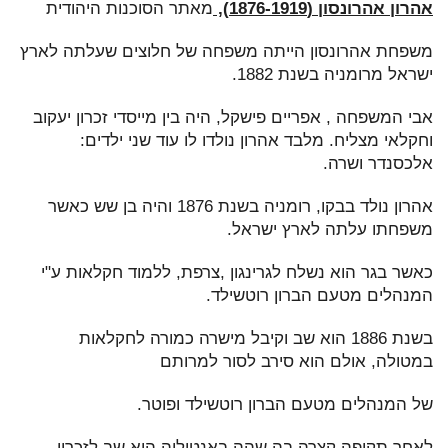
אהרון אהרונסון (1876-1919),
מאתר הסוכנות היהודית
משפחת אהרונסון הייתה משפחה של חלוצים שעלתה לארץ
ישראל מרומניה בשנת 1882.
אבי המשפחה , אפריים פישקל, היה בין מייסדי זכרון יעקוב
וחקלאי מצליח. מלבד אהרון נולדו לו עוד שני ילדים:
אלכסנדר ושרה.
אהרון נולד בבקו, רומניה בשנת 1876 והיה בן שש כאשר
משפחתו עלתה לארץ ישראל.
כאשר בגר הוא נשלח לגרינגון ,צרפת, ללמוד חקלאות ע"י
המנהלים מטעם הברון רוטשילד.
בשנת 1886 הוא שב וקיבל מישרה כמורה לחקלאות
במטולה, אולם הוא סירב לסור למרותם
של המנהלים מטעם הברון רוטשילד ופוטר.
לאחר תקופה קצרה בה שהה באנטוליה הוא שב לזכרון