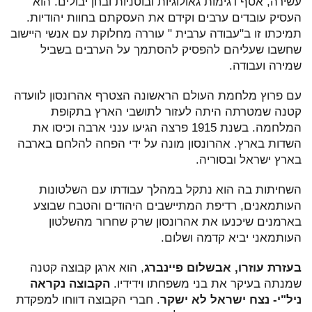
עשירה, אסף דגימות גאולוגיות ובוטניות ובחן יבולים. הוא
העסיק עובדים ערבים וקידם את העסקתם בחוות יהודיות.
תמיכתו זו ב"עבודה ערבית " עוררה מחלוקת עם אנשי היישוב
שחשבו שעליהם להפסיק להסתמך על הערבים בשביל
שמירה ועבודה.
עם פרוץ מלחמת העולם הראשונה הצטרף אהרונסון לוועדה
קטנה שמטרתה היתה לעזור לתושבי הארץ בתקופת
המלחמה. בשנת 1915 פרצה הגיעו ענני ארבה וכיסו את
השדות בארץ. אהרונסון מונה על ידי הפחה להלחם בארבה
בארץ ישראל ובסוריה.
השחיתות בה הוא נתקל במהלך עבודתו עם השלטונות
העותמאנים, רדיפת המתיישבים היהודים והטבח שבוצע
בארמנים שיכנעו את אהרונסון שרק שחרור מהשלטון
העותמאני יביא קדמה ושלום.
בעזרת עוזרו, אבשלום פיינברג
, הוא ארגן קבוצה קטנה
שמנתה בעיקר את בני משפחתו וידידיו.
הקבוצה נקראה
ניל"י- נצח ישראל לא ישקר
. חברי הקבוצה דווחו למפקדת