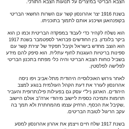
הצבא הבריטי במיצרים על תנועות הצבא התורכי.
בשנת 1916 יצר אהרונסון קשר עם השרות החשאי הבריטי
בקופנהאגן ושיכנע אותם לתמוך בתוכניתו.
הוא נשלח לקהיר כדי לעבוד במפקדה הבריטית וכמו כן הוא
ביקר בלונדון. בין החודשים פברואר לספטמבר בשנת 1917
הוא הוצב מחדש בישראל וקיבל תפקיד של יצירת קשר עם
ספינות בריטיות העוגנות לחוף עתלית. הוא סיפק להם מידע
בשביל כוחות הצבא הבריטי והיה כלי מפתח בתכנון הבריטי
לפלישה לפלסטין.
לאחר גירוש האוכלוסייה היהודית מתל-אביב ויפו ניסה
אהרונסון לעורר את דעת הקהל העולמית בנוגע למצב
היהודים. הארגון ניל"י עסק גם בפעילות פילנתרופית והעביר
תרומות ותמיכה כספית ליישוב מיהודי ארה"ב אולם היישוב
,שקיבל את הכסף, הרחיק עצמו מהמחתרת ולא תמך בה
עקב הריגול לטובת הבריטים.
בשנת 1917 שלח חיים וייצמן את אהרון אהרונסון למסע