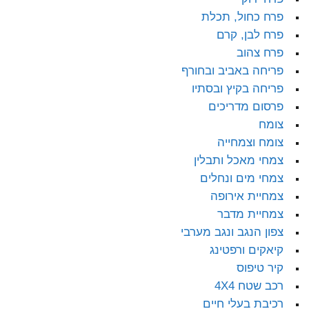
פרח כחול, תכלת
פרח לבן, קרם
פרח צהוב
פריחה באביב ובחורף
פריחה בקיץ ובסתיו
פרסום מדריכים
צומח
צומח וצמחייה
צמחי מאכל ותבלין
צמחי מים ונחלים
צמחיית אירופה
צמחיית מדבר
צפון הנגב ונגב מערבי
קיאקים ורפטינג
קיר טיפוס
רכב שטח 4X4
רכיבת בעלי חיים