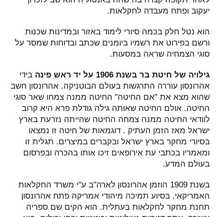
יעקוב ופתח מעבדה לחקלאות.
הוא נטל חלק בכמה סיורי לימוד באזור ובמדינות שכנות
ורשם בפירוט את רשמיו ביומנים שכתב ובדוחות שמסר על
סוגי הצמחיה שראה במסעות.
גילויה של חיטת בר בשנת 1906 על יד ראש פינה
בידי
אהרונסון עוררה התרגשות בעולם הבוטניקה. אהרונסון חשב
שהוא מצא את "אם החיטה" החיטה ממנה צמחו שאר סוגי
החיטה. אולם החיטה שאותה גילה גודלת פרא היא קרוב
לוודאי החיטה ממנה צמחה החיטה שהייתה נזרעת בארץ
ישראל מאז הזמן העתיק . דוגמאות של חיטה זו נמצאו
בסיורי מחקר בארץ ישראל ובקברים במיצרים. תגלית זו
ומאמריו בכתבי עת אירופאים זיכו אותו בהכרה ובפרסום
בעולם המדע.
בשנת 1909 הוזמן אהרונסון לארה"ב ע"י משרד החקלאות
האמריקאי. בסיוע תמיכה מיהודי אמריקה פתח אהרונסון
תחנת מחקר לחקלאות בעתלית. הוא הקים שם ספריה