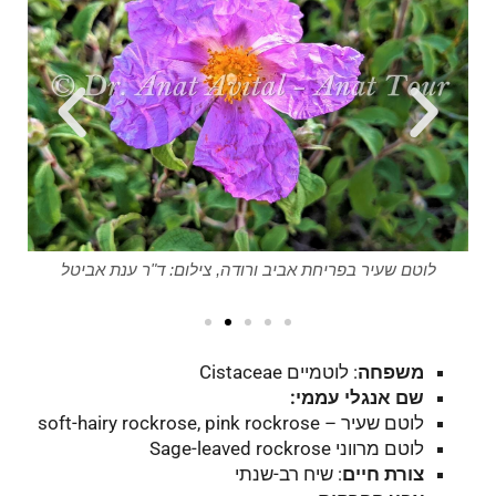
לוטם שעיר בפריחת אביב ורודה, צילום: ד"ר ענת אביטל
משפחה
: לוטמיים
Cistaceae
שם אנגלי עממי:
לוטם שעיר – soft-hairy rockrose, pink rockrose
לוטם מרווני Sage-leaved rockrose
צורת חיים
: שיח רב-שנתי