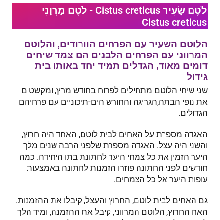
לֹטֶם שָׂעִיר Cistus creticus - לֹטֶם מַרְוָנִי
Cistus creticus
הלוטם השעיר עם הפרחים הוורודים, והלוטם
המרווני עם הפרחים הלבנים הם צמד שיחים
דומים מאוד, הגדלים תמיד יחד באותו בית
גידול
שני שיחי הלוטם מתחילים לפרוח בחודש מרץ, ומקשטים
את נופי הבתה,הגריגה והחורש הים-תיכוניים עם פרחיהם
הגדולים.
האגדה מספרת על האחים לבית לוטם, האחד היה חרוץ,
והשני היה עצל. האגדה מספרת שלפני הרבה שנים מלך
היער הזמין את כל צמחי היער לחתונת בתו היחידה. כמה
חודשים לפני החתונה פוזרו הזמנות לחתונה באמצעות
עופות היער אל כל הצמחים.
גם האחים לבית לוטם, החרוץ והעצל, קיבלו את ההזמנות.
האח החרוץ, הלוטם המרווני, קיבל את ההזמנה, ומיד הלך