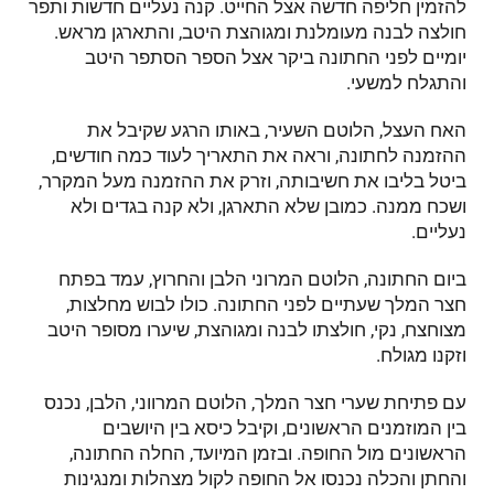
להזמין חליפה חדשה אצל החייט. קנה נעליים חדשות ותפר
חולצה לבנה מעומלנת ומגוהצת היטב, והתארגן מראש.
יומיים לפני החתונה ביקר אצל הספר הסתפר היטב
והתגלח למשעי.
האח העצל, הלוטם השעיר, באותו הרגע שקיבל את
ההזמנה לחתונה, וראה את התאריך לעוד כמה חודשים,
ביטל בליבו את חשיבותה, וזרק את ההזמנה מעל המקרר,
ושכח ממנה. כמובן שלא התארגן, ולא קנה בגדים ולא
נעליים.
ביום החתונה, הלוטם המרוני הלבן והחרוץ, עמד בפתח
חצר המלך שעתיים לפני החתונה. כולו לבוש מחלצות,
מצוחצח, נקי, חולצתו לבנה ומגוהצת, שיערו מסופר היטב
וזקנו מגולח.
עם פתיחת שערי חצר המלך, הלוטם המרווני, הלבן, נכנס
בין המוזמנים הראשונים, וקיבל כיסא בין היושבים
הראשונים מול החופה. ובזמן המיועד, החלה החתונה,
והחתן והכלה נכנסו אל החופה לקול מצהלות ומנגינות