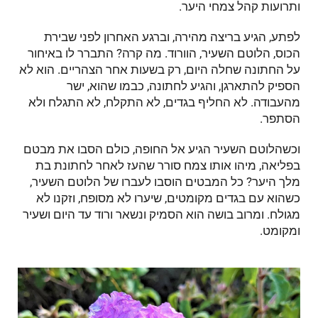
ותרועות קהל צמחי היער.
לפתע, הגיע בריצה מהירה, וברגע האחרון לפני שבירת
הכוס, הלוטם השעיר, הוורוד. מה קרה? התברר לו באיחור
על החתונה שחלה היום, רק בשעות אחר הצהריים. הוא לא
הספיק להתארגן, והגיע לחתונה, כבמו שהוא, ישר
מהעבודה. לא החליף בגדים, לא התקלח, לא התגלח ולא
הסתפר.
וכשהלוטם השעיר הגיע אל החופה, כולם הסבו את מבטם
בפליאה, מיהו אותו צמח סורר שהעז לאחר לחתונת בת
מלך היער? כל המבטים הוסבו לעברו של הלוטם השעיר,
כשהוא עם בגדים מקומטים, שיערו לא מסופח, וזקנו לא
מגולח. ומרוב בושה הוא הסמיק ונשאר ורוד עד היום ושעיר
ומקומט.