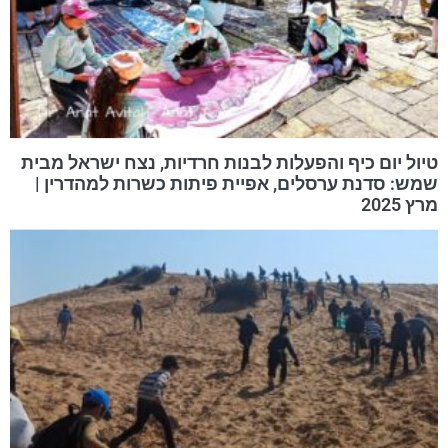
טיול יום כיף והפעלות לבנות חרדיות, נצח ישראל מבית
שמש: סדנת ערסלים, אפיית פיתות כשרות למהדרין |
מרץ 2025