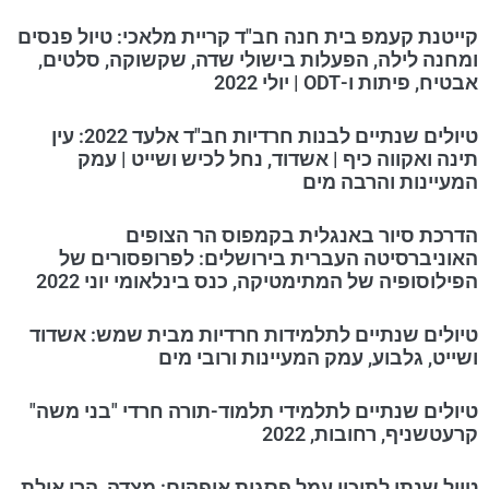
קייטנת קעמפ בית חנה חב"ד קריית מלאכי: טיול פנסים
ומחנה לילה, הפעלות בישולי שדה, שקשוקה, סלטים,
אבטיח, פיתות ו-ODT | יולי 2022
טיולים שנתיים לבנות חרדיות חב"ד אלעד 2022: עין
תינה ואקווה כיף | אשדוד, נחל לכיש ושייט | עמק
המעיינות והרבה מים
הדרכת סיור באנגלית בקמפוס הר הצופים
האוניברסיטה העברית בירושלים: לפרופסורים של
הפילוסופיה של המתימטיקה, כנס בינלאומי יוני 2022
טיולים שנתיים לתלמידות חרדיות מבית שמש: אשדוד
ושייט, גלבוע, עמק המעיינות ורובי מים
טיולים שנתיים לתלמידי תלמוד-תורה חרדי "בני משה"
קרעטשניף, רחובות, 2022
טיול שנתי לתיכון עמל פסגות אופקים: מצדה, הרי אילת,