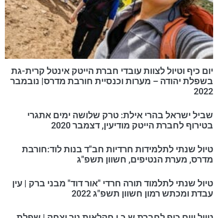
יום כיף וטיול לצוות עובדי חברת הייטק אינטל קרית-גת
בשפלת יהודה – מערות וכנסיית חורבת מדרס| נובמבר
2022
שביל ישראל בהרי אילת: טרק שלושה ימים אתגרי
בטירוף לחברת הייטק מודיעין, דצמבר 2020
טיול שנתי לתלמידות חרדיות חב"ד בנות לוד:חורבת
מדרס, מערת הנטיפים, חשוון תשפ"ג
טיול שנתי לתלמוד תורה חרדי "אור דוד" מבני ברק | עין
עבדת ומכתש רמון חשוון תשפ"ג 2022
טיול ויום כיף לחברת ש.כ.ן חקלאות ניר יצחק | שפלת