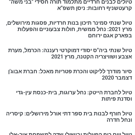
טיולים לבנים חרדיים מתלמוד תורה חסידי "בני משה"
קרעטשניף רחובות: ניסן תשפ"א
טיול שנתי סמינר תיכון בנות חרדיות, פסגות מירושלים,
מרץ 2021: נחל ממשית, חולות צבעוניים והפעלות
בפארק אגם ירוחם
טיול שנתי ביה"ס יסודי דמוקרטי רעננה: הכרמל, מערת
אצבע ושוויצריה הקטנה, מרץ 2021
סיור מודרך לליקוט והכרת פטריות מאכל: חברת אבוג'ן
דצמבר 2020
טיול לחברת הייטק: נחל ערוגות, בית-כנסת עין-גדי
וסדנת פיתות
טיול חורף לבנות בית ספר דתי אורל מירושלים: קיסריה
ונחל חדרה
טיול ויום כיף הפעלות ובישולי שדה למשפחת אור-אלי,