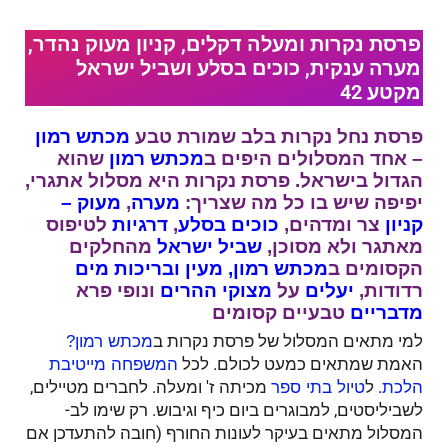
פרסת נקרות ומעלה דקלים, קניון מעוק נהדר,
מערה ענקית, כוכים בסלע ושביל ישראל
מקטע 42
פרסת נחל נקרות בלב שמורת טבע
מכתש רמון
– אחד המסלולים היפים ב
מכתש רמון
שהוא
הגדול בישראל. פרסת נקרות היא מסלול אתגרי,
יפיפה שיש בו כל מה שצריך:
מערה
,
מעוק –
קניון
צר ומדהים,
כוכים בסלע
,
דרגיות
לטיפוס
מאתגר ולא מסוכן,
שביל ישראל
מהחלקים
הקסומים ב
מכתש רמון,
מעין
ובריכות
מים
רדודות,
יעלים
על
מצוקי ההרים
ונופי פרא
מדבריים
טבעיים קסומים
למי מתאים המסלול של פרסת נקרות ב
מכתש רמון?
האמת שמתאים כמעט לכולם. לכל
המשפחה מייטיבת
. ל
מכיתה ז' ומעלה. לחברים מטיילים,
הלכת
טיול בתי ספר
לשביליסטים, למבוגרים ביום כיף וגיבוש. רק שימו לב-
המסלול מתאים בעיקר לעונות החורף (חובה להתעדכן אם