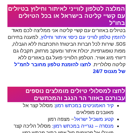
המלצה לטלפון לווייני לאיתור וחילוץ בטיולים
עם קשיי קליטה בישראל או בכל הטיולים
בחו"ל
בטיולים באזורים עם קשיי קליטה אני ממליצה לכם מאוד
למענה בחירום
להזמין טלפון לווייני עם כיסוי איתור וחילוץ,
SOS. שירות לכל חברות הביטוח! התכתבות ללא הגבלה,
מפות טופוגרפיות, יכולת איתור ומעקב מרחוק, תקבלו גם
דיווחי מזג אוויר. הטלפון הלווייני פועל גם באזורים ללא
קליטה סלולרית.
לחצו להזמנת
טלפון מחובר לחמ"ל
של מגנוס 24/7
לחצו למסלולי טיולים מומלצים נוספים
עבורכם באזור הר הנגב והמכתשים
: מסלול קצר אל
קיר האמוניטים במכתש רמון
מאובנים מופלאים
– מצפה רמון
קטע משביל ישראל
מסלול הליכה קצר
מנסרה – נגרייה במכתש רמון:
מעגלי אל פריזמות חול אפוי בתוך מכתש רמון