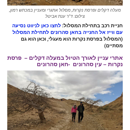
מעלה דקלים ופרסת נקרות, מסלול אתגרי ומעניין במכתש רמון,
צילום: ד"ר ענת אביטל
חניית רכב בתחילת המסלול:
לחצו כאן לניווט נסיעה
עם ווייז אל החנייה בחאן סהרונים לתחילת המסלול
(המסלול בפרסת נקרות הוא מעגלי, וכאן הוא גם
מסתיים)
אתרי עניין לאורך הטיול במעלה דקלים – פרסת
נקרות – עין סהרונים -חאן סהרונים