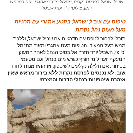
שביל ישראל בפרסת נקרות, מסלול מדברי אתגרי ויפה במכתש
רמון, צילום: ד"ר ענת אביטל
טיפוס עם שביל ישראל בקטע אתגרי עם תרגיות
מעל מעוק נחל נקרות
תוכלו לבחור לטפס עם הדרגיות עם שביל ישראל, וללכת
ממש מעל המעוק. הטיפוס מעט אתגרי ומאוד מתגמל
וכייפי. השביל יורד חזרה אל בסיס הנחל לאחר המעוק.
המעקף יועד לימי חורף כשיש מים בנחל, וגם מטעמי
בטיחות אם חלילה נקלעים לשיטפון
. וזו ההזדמנות לחדד
שוב: לא נכנסים לפרסת נקרות ללא בירור מראש שאין
אזהרת שיטפונות בנחלי הדרום והמזרח!