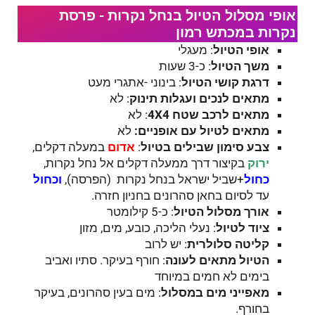
אופי מסלול הטיול בנחל נקרות - פרסת
נקרות במכתש רמון
אופי הטיול
: מעגלי
משך הטיול
: כ-3 שעות
דרגת קושי הטיול
: בינוני -אתגרי מעט
מתאים לנכים ועגלות תינוק
: לא
מתאים לרכב שטח 4
4
X
: לא
מתאים לטיול עם אופניים:
לא
צבע סימון שבילים בטיול
:
אדום
במעלה דקלים,
ירוק
בקיצור דרך ממעלה דקלים אל נחל נקרות,
כחול
+שביל ישראל בנחל נקרות (הפרסה),
וכחול
עד לסיום בחאן סהרונים בחניון חזרה.
אורך מסלול הטיול
: כ-5 קילומטר
ציוד לטיול
: נעלי הליכה, כובע, מים, מזון
קליטה סלולרית
: יש לרוב
הטיול מתאים לעונה
: חורף בעיקר. סתיו ואביב
בימים לא חמים במיוחד
מאפייני מים במסלול
: מים בעין סהרונים, בעיקר
בחורף.