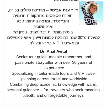
ד"ר
ענת
אביטל
–
מדריכת
טיולים
בכירה,
חוקרת
פסיפסים
מהתקופות
הרומית
והביזנטית,
ומרצה
בתחומי
טבע
וארכאולוגיה.
בעלת
מומחיות
רבת־
שנים,
ניסיון
של
למעלה
מ־
30
שנה
בהובלת
קבוצות
וייעוץ
אישי
למטיילים
עצמאיים
ו־
VIP
בארץ
ובעולם.
Dr.
Anat
Avital
Senior
tour
guide,
mosaic
researcher,
and
passionate
storyteller
with
over
30
years
of
experience.
Specializing
in
tailor-
made
tours
and
VIP
travel
planning
across
Israel
and
worldwide.
Combining
deep
academic
knowledge
with
warm,
personal
guidance –
for
travelers
who
seek
meaning,
depth,
and
unforgettable
journeys.