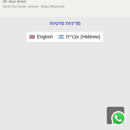
Dr. Anat Avital
Senior Tour Guide · Lecturer · Mosaic Researcher
מדיניות פרטיות
English
עברית
(
Hebrew
)
Scroll
to
top