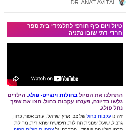
DR. ANAT AVITAL
טיול ויום כיף חורפי לתלמידי בית ספר
חרדי-דתי שובו נתניה
התחלנו את הטיול
בחולות וינגייט- פולג
. הילדים
גלשו בדיונה, פענחו עקבות בחול. חצו את שפך
נחל פולג.
זיהינו
של צבי ארץ ישראלי, עורב אפור, כרוון,
עקבות בחול
גרביל, שועל, שנונית החולות, חיפושית שחאורית, מחילת
סרטן חולון החוף ועוד… הסברנו על
.
צמחיית חולות החוף