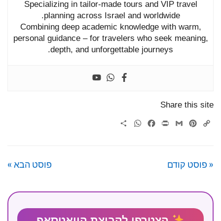
Specializing
in
tailor-
made
tours
and
VIP
travel
planning
across
Israel
and
worldwide.
Combining
deep
academic
knowledge
with
warm,
personal
guidance –
for
travelers
who
seek
meaning,
depth,
and
unforgettable
journeys.
Share this site
WhatsApp
Share
Facebook
Print
Gmail
Pinterest
Copy
Link
« פוסט קודם
פוסט הבא »
הצטרפו לקבוצת הוואטסאפ