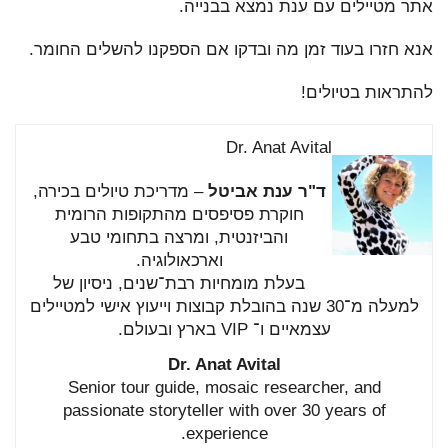
אתר מטיילים עם ענת נמצא בבנייה.
אנא חזרו בעוד זמן מה ובדקו אם הספקנו להשלים החומר.
להתראות בטיולים!
Dr. Anat Avital
ד"ר
ענת
אביטל
–
מדריכת
טיולים
בכירה,
חוקרת
פסיפסים
מהתקופות
הרומית
והביזנטית,
ומרצה
בתחומי
טבע
וארכאולוגיה.
בעלת
מומחיות
רבת־
שנים,
ניסיון
של
למעלה
מ־
30
שנה
בהובלת
קבוצות
וייעוץ
אישי
למטיילים
עצמאיים
ו־
VIP
בארץ
ובעולם.
Dr.
Anat
Avital
Senior
tour
guide,
mosaic
researcher,
and
passionate
storyteller
with
over
30
years
of
experience.