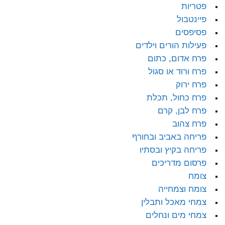
פטריות
פיינטבול
פסיפסים
פעילות הורים וילדים
פרח אדום, כתום
פרח ורוד או סגול
פרח ירוק
פרח כחול, תכלת
פרח לבן, קרם
פרח צהוב
פריחה באביב ובחורף
פריחה בקיץ ובסתיו
פרסום מדריכים
צומח
צומח וצמחייה
צמחי מאכל ותבלין
צמחי מים ונחלים