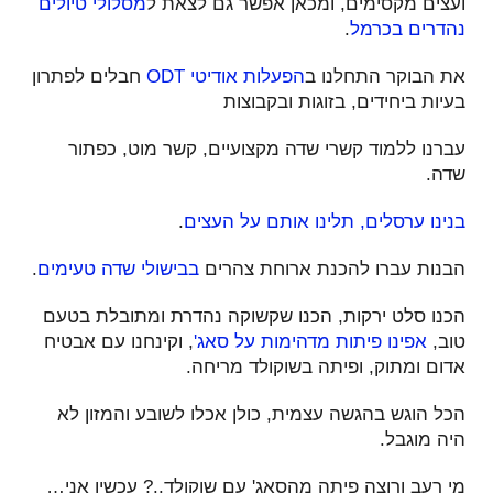
ועצים מקסימים, ומכאן אפשר גם לצאת ל
מסלולי טיולים
נהדרים בכרמל
.
את הבוקר התחלנו ב
הפעלות אודיטי ODT
חבלים לפתרון
בעיות ביחידים, בזוגות ובקבוצות
עברנו ללמוד קשרי שדה מקצועיים, קשר מוט, כפתור
שדה.
בנינו ערסלים, תלינו אותם על העצים
.
הבנות עברו להכנת ארוחת צהרים
בבישולי שדה טעימים
.
הכנו סלט ירקות, הכנו שקשוקה נהדרת ומתובלת בטעם
טוב,
אפינו פיתות מדהימות על סאג'
, וקינחנו עם אבטיח
אדום ומתוק, ופיתה בשוקולד מריחה.
הכל הוגש בהגשה עצמית, כולן אכלו לשובע והמזון לא
היה מוגבל.
מי רעב ורוצה פיתה מהסאג' עם שוקולד..? עכשיו אני…