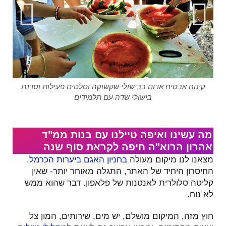
דים
קינוח אבטיח אדום בבישולי שקשוקה וסלטים פעילות וסדנת
בישולי שדה עם תלמידים
מה עשינו ואיפה טיילנו עם בנות ממ"ד
אהרון הרוא"ה חיפה לקראת סוף שנה
מצאנו לנו מיקום מעולה
בחניון האגם ביערות הכרמל
.
החיסרון היחיד של האתר, התגלה מאוחר יותר- שאין
קליטה סלולרית לאנטנות של פלאפון. דבר שהוא ממש
לא נוח.
חוץ מזה, המיקום מושלם, יש מים, שירותים, המון צל