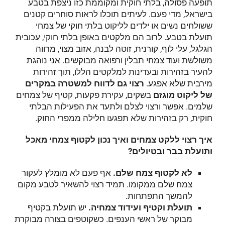
תופעה פסולה, בלתי חוקית ומקוממת כזו ניצפת בטבע
בישראל, מדי פעם. לעיתים תוכלו לראות סוחרים קטנים
ששולחים נשים או ילדים לליקוט בלתי חוקי של צמחי
תועלת בטבע. לרוב הם מלקטים באופן בלתי חוקי, עכובית
הגלגל, עלי לוף, קורנית, זוטה לבנה, אזוב מצוי, מרווה
משולשת ועוד צמחי תבלין ורפואה מבוקשים. אני נוהגת
להעיר בזהירות ובעדינות למלקטים הללו, תוך זהירות
מירבית שלא אפגע.
רצוי גם לדווח למשטרה במקרים
של ליקוט מוגזם
בשקים, עקירת פקעות, קטיף של צמחים
שלמים. אפשר ורצוי לצלם ולתעד את הפעילות הבלתי
חוקית, רק בזהירות שלא תפגעו חלילה ממפרי החוק.
איך רצוי ללקט צמחים ואיך נכון לקטוף צמחי מאכל
ותועלת בבר ובטיולים?
לא לקטוף צמח שלם.
אף פעם לא מומלץ לעקור
צמח שלם ממקומו. תמיד רצוי להשאיר לטבע מקום
להמשך התפתחות.
תועלת וקטיף ועידוד צמחיה.
יש תועלת בקטיף
מבוקר של ראשי הענפים. כשקוטפים בצורה מבוקרת