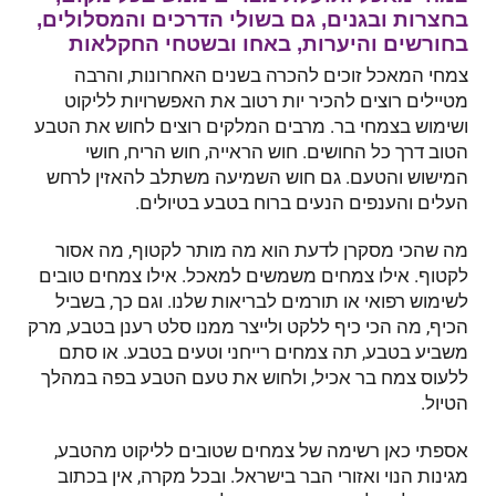
בחצרות ובגנים, גם בשולי הדרכים והמסלולים,
בחורשים והיערות, באחו ובשטחי החקלאות
צמחי המאכל זוכים להכרה בשנים האחרונות, והרבה
מטיילים רוצים להכיר יות רטוב את האפשרויות לליקוט
ושימוש בצמחי בר. מרבים המלקים רוצים לחוש את הטבע
הטוב דרך כל החושים. חוש הראייה, חוש הריח, חושי
המישוש והטעם. גם חוש השמיעה משתלב להאזין לרחש
העלים והענפים הנעים ברוח בטבע בטיולים.
מה שהכי מסקרן לדעת הוא מה מותר לקטוף, מה אסור
לקטוף. אילו צמחים משמשים למאכל. אילו צמחים טובים
לשימוש רפואי או תורמים לבריאות שלנו. וגם כך, בשביל
הכיף, מה הכי כיף ללקט ולייצר ממנו סלט רענן בטבע, מרק
משביע בטבע, תה צמחים רייחני וטעים בטבע. או סתם
ללעוס צמח בר אכיל, ולחוש את טעם הטבע בפה במהלך
הטיול.
אספתי כאן רשימה של צמחים שטובים לליקוט מהטבע,
מגינות הנוי ואזורי הבר בישראל. ובכל מקרה, אין בכתוב