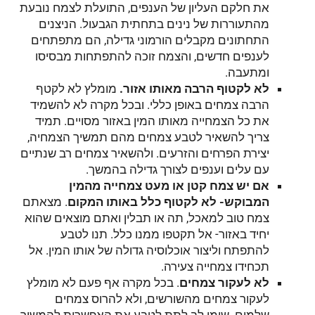
את חלקם העליון של הענפים, התועלת לצמח נובעת
מהתעוררות של נינים בתחתית הגבעול. הניצנים
התחתונים מקבלים הורמוני גדילה, הם מתפתחים
לענפים חדשים, והצמח זוכה להתפתחות מבסיסו
ומתעבה.
לא לקטוף הרבה מאותו אזור.
מומלץ לא לקטף
הרבה צמחים באופן כללי. ובכל מקרה לא להשמיד
את כל הצמחייה מאותו המין באזור מסויים. תמיד
צריך להשאיר לטבע צמחים מהם תמשיך הצמחיה,
יצירת הפרחים והזרעים. ולהשאיר צמחים רב שנתיים
עם עלים וענפים לצורך גדילה בהמשך.
אם יש צמח קטן או מעט צמחייה מהמין
המבוקש- לא לקטוף כלל באותו המקום
. מצאתם
צמח טוב למאכל, תה או תבלין ואתם מוצאים שהוא
יחיד באזור- אל תקטפו ממנו כלל. תנו לטבע
להתפתח וליצור אוכלוסיה גדולה של אותו המין. אל
תכחידו צמחייה צעירה.
לא לעקור צמחים
. בכל מקרה אף פעם לא מומלץ
לעקור צמחים מהשורשים, ולא להרוס צמחים
שלמים. שימו לב לתת לטבע את האפשרות להמשיך