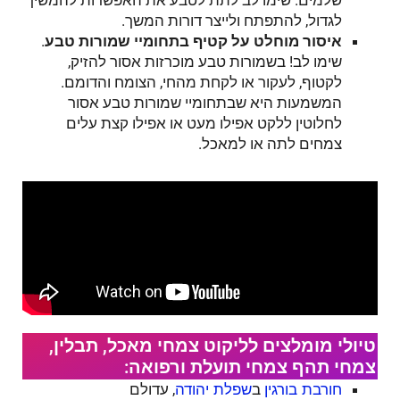
לגדול, להתפתח ולייצר דורות המשך.
איסור מוחלט על קטיף בתחומיי שמורות טבע
.
שימו לב! בשמורות טבע מוכרזות אסור להזיק,
לקטוף, לעקור או לקחת מהחי, הצומח והדומם.
המשמעות היא שבתחומיי שמורות טבע אסור
לחלוטין ללקט אפילו מעט או אפילו קצת עלים
צמחים לתה או למאכל.
טיולי מומלצים לליקוט צמחי מאכל, תבלין,
צמחי תהף צמחי תועלת ורפואה:
ב
, עדולם
חורבת בורגין
שפלת יהודה