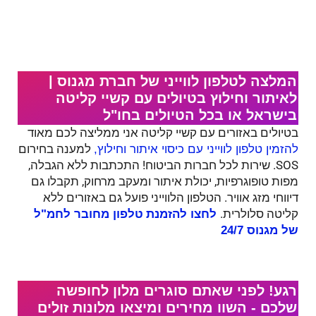
המלצה לטלפון לווייני של חברת מגנוס |
לאיתור וחילוץ בטיולים עם קשיי קליטה
בישראל או בכל הטיולים בחו"ל
בטיולים באזורים עם קשיי קליטה אני ממליצה לכם מאוד
למענה בחירום
להזמין טלפון לווייני עם כיסוי איתור וחילוץ,
SOS. שירות לכל חברות הביטוח! התכתבות ללא הגבלה,
מפות טופוגרפיות, יכולת איתור ומעקב מרחוק, תקבלו גם
דיווחי מזג אוויר. הטלפון הלווייני פועל גם באזורים ללא
קליטה סלולרית.
לחצו להזמנת
טלפון מחובר לחמ"ל
של מגנוס 24/7
רגע! לפני שאתם סוגרים מלון לחופשה
שלכם - השוו מחירים ומיצאו מלונות זולים