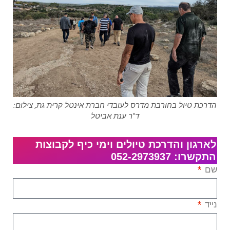
הדרכת טיול בחורבת מדרס לעובדי חברת אינטל קרית גת, צילום:
ד"ר ענת אביטל
לארגון והדרכת טיולים וימי כיף לקבוצות
התקשרו: 052-2973937
שם
נייד