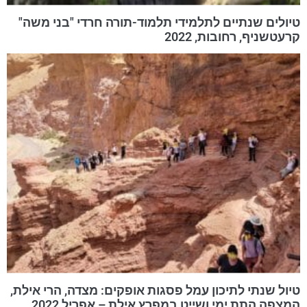
טיולים שנתיים לתלמידי תלמוד-תורה חרדי "בני משה"
קרעטשניף, רחובות, 2022
טיול שנתי לתיכון עמל פסגות אופקים: מצדה, הרי אילת,
המצפה התת ימי ושייט במפרץ אילת – אפריל 2022