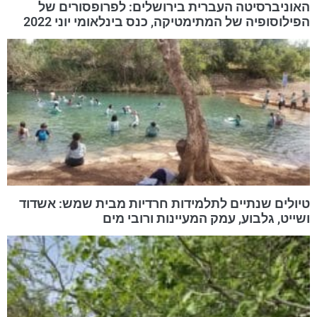
האוניברסיטה העברית בירושלים: לפרופסורים של
הפילוסופיה של המתימטיקה, כנס בינלאומי יוני 2022
טיולים שנתיים לתלמידות חרדיות מבית שמש: אשדוד
ושייט, גלבוע, עמק המעיינות ורובי מים