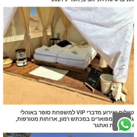
טיולים ואירוע מדברי VIP למשפחת סופר באוהלי
גלמפינג מפוארים במכתש רמון, ארוחות מטורפות,
גלילה
אטרקציות ואתגר
לראש
העמוד