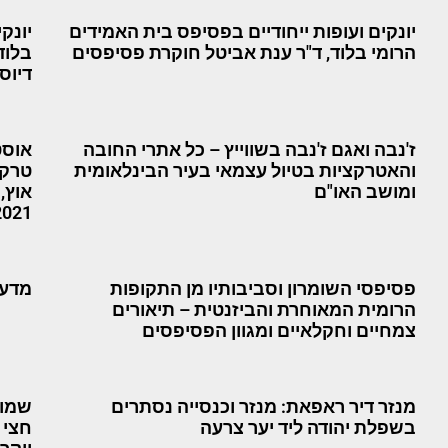
יונקים ועופות ייחודיים בפסיפס בית האמידים
יונק
הרומי בלוד, ד"ר ענת אביטל חוקרת פסיפסים
בלוד 
דיוספ
ז'נבה ואגם ז'נבה בשווייץ – כל אתרי החובה
אוסט
והאטרקציות בטיול עצמאי בעיר הבינלאומית
טרקי
ומושב האו"ם
אוץ,
2021
פסיפסי השומרון וסביבותיו מן התקופות
מדעי
הרומית המאוחרת והביזנטית – תיאורים
צמחיים וחקלאיים ומגוון הפסיפסים
מנזר דיר ראפאת: מנזר וכנסייה נסתרים
שמונ
בשפלת יהודה ליד יער צרעה
חצי י