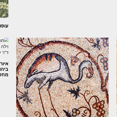
עופו
איור
ביהוד
מחקרי