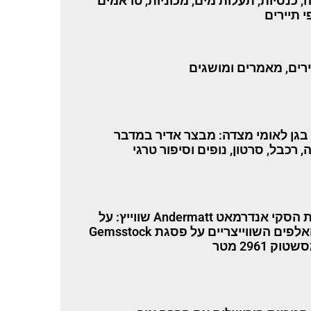
ה, כנסיות, תעלות מים, מכוניות, טראמים
י תיירים
רים, מאמרים ומושגים
 בגן לאומי מצדה: מבצר אדיר במדבר
, רכבל, סרטון, נופים וסיפור טרגי
עיירת הסקי אנדרמאט Andermatt שווייץ: על
גג האלפים השווייצריים על פסגת Gemsstock
וק 2961 מטר