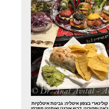
 קולינארי בצפון איטליה: גבינות איטלקיות
'אנו ופקוריני, דבש אורגני ואותנטי מפרחי