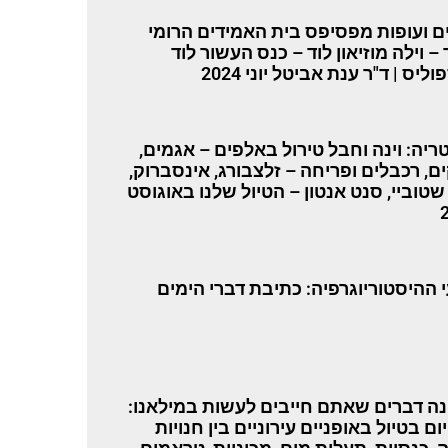
ים ועופות מפסיפס בית האמידים הרומי
– וילה מוזיאון לוד – כנס העשור לוד
וליס | ד"ר ענת אביטל יוני 2024
ריה: וינה וחבל טירול באלפים – אגמים,
ם, רכבלים ופריחה – זלצבורג, אינסברוק,
 שטוביי, סנט אנטון – הטיול שלנו באוגוסט
 ההיסטוריוגרפיה: כתיבת דברי הימים
ה דברים שאתם חייבים לעשות במילאנו:
ום בטיול באופניים עירוניים בין חנויות