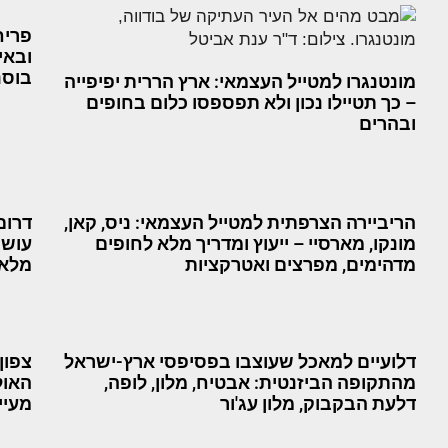
פריח
ובאי
בוסנ
מונטנגרו למטייל העצמאי: ארץ הררית יפיפייה
– כך תטיילו נכון ולא תפספסו כלום בחופים
ובהרים
הריביירה הצרפתית למטייל העצמאי: ניס, קאן,
דרום
מונקו, מארסיי – ייעוץ ומדריך מלא לחופים
עושים
מדהימים, מפרצים ואטרקציות
מלאג
דלועיים למאכל שעוצבו בפסיפסי ארץ-ישראל
צפון
מהתקופה הביזנטית: אבטיח, מלון, לופה,
האול
דלעת הבקבוק, מלון עג'ור
מעיינ