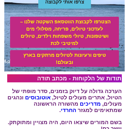
צרפו אותי לקבוצה
הצטרפו לקבוצת הווטסאפ השקטה שלנו –
לע
דכוני טיולים, פריחה, מסלולי מים
ושיטפונות, טיולי משפחות וילדים, טיולים
למיטיבי לכת
טיפים ורעיונות לטיולים מרתקים בארץ
ובעולם!
תודות של הלקוחות - מכתב תודה
הערכה גדולה על דיוק בזמנים, סדר מופתי של
הטיול, אתרים מעולים לטיול,
אוטובוסים
ונהגים
מעולים,
מדריכים
מהשורה הראשונה
שמתאימים למגזר
החרדי
.
בשם המורים שיצאו היום, היה מצויין ומתוקתק.
יישר כח!