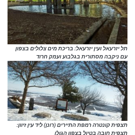
תל יזרעאל ועין יזרעאל: בריכת מים צלולים בצפון
עם ניקבה מסתורית בגלבוע ועמק חרוד
תצפית קונטרה רמפת התיירים (רונן) ליד עין זיוון:
תצפית חובה בטיול בצפון הגולן