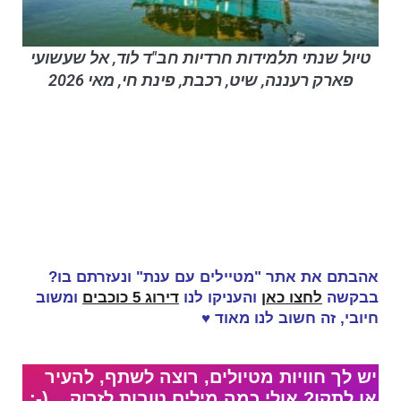
טיול שנתי תלמידות חרדיות חב"ד לוד, אל שעשועי
פארק רעננה, שיט, רכבת, פינת חי, מאי 2026
אהבתם את אתר "מטיילים עם ענת" ונעזרתם בו?
בבקשה
לחצו כאן
והעניקו לנו
דירוג 5 כוכבים
ומשוב
חיובי, זה
חשוב לנו מאוד
♥
יש לך חוויות מטיולים, רוצה לשתף, להעיר
או לתקן? אולי כמה מילים טובות לזרוק... (-: