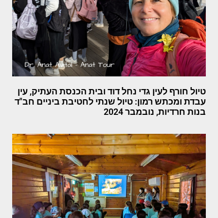
טיול חורף לעין גדי נחל דוד ובית הכנסת העתיק, עין
עבדת ומכתש רמון: טיול שנתי לחטיבת ביניים חב"ד
בנות חרדיות, נובמבר 2024