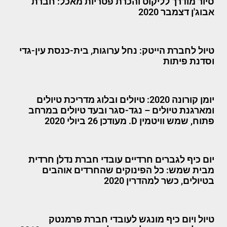
סיור מודרך לליקוט והכרת פטריות מאכל: חברת
אבוג'ן דצמבר 2020
טיול לחברת הייטק: נחל ערוגות, בית-כנסת עין-גדי
וסדנת פיתות
יומן קורונה 2020: טיולים ובלוג מדריכת טיולים
ומארגנת טיולים – נגד-סגר ובעד טיולים במרחב
פתוח, שמש וויטמין D. מעודכן 26 ביולי 2020
יום כיף לגברים חרדיים עובדי חברת נדלן חרדית
מבית שמש: כל הפינוקים שהחרדים אוהבים
בטיולים, כשר למהדרין 2020
טיול ויום כיף מונגש לעובדי חברת פרמנטק