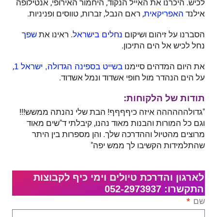
לכיש. היכרנו את האייל הנקוד, היחמור האירופי, אנטילופה
אילנד
, ראם הנבל, זברות, טווסים ופניניות.
האפריקאית
הסברנו על זיהום ושיקום
. ראינו את
נחלים בישראל
שפך
נחל לכיש אל הים התיכון.
את היום המדהים סיימנו
,
בשייט בספינה הגדולה, ישראל 1
על הים הנהדר מול חופי אשדוד ונמל אשדוד.
תודות של הלקוחות:
"גדולהההההה איזה כיףףףף! הבת שלי נהנתה ממשש!!!
וגם כל המורות והבנות מאוד נהנו, קיבלתי ד"שים מאוד
מרוצים מהטיול וההדרכה שלך. והן מספרות בין היתר
שהתלמידות הקשיבו לך ממש יפה"
לארגון והדרכת טיולים וימי כיף לקבוצות
התקשרו: 052-2973937
שם