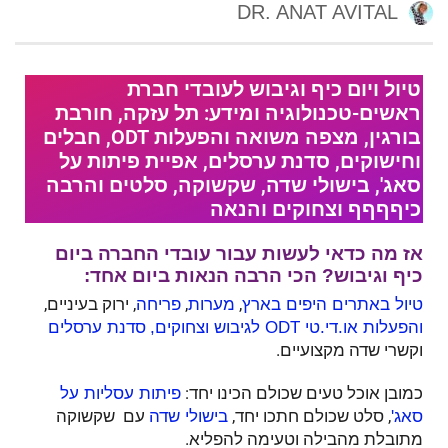
DR. ANAT AVITAL
טיול ויום כיף וגיבוש לעובדי חברת
ראשים-טכנולוגיה ומידע: תל עזקה, חורבת
בורגין, מצפה משואה והפעלות ODT, חבלים
וחישוקים, סדנת ערסלים, אפיית פיתות על
סאג', בישולי שדה, שקשוקה, סלטים והרבה
כיףףףף וצחוקים והנאה
אז מה כדאי לעשות עבור עובדי החברה ביום
כיף וגיבוש? הכי הרבה הנאות ביום אחד:
,
,
, ירוק בעיניים,
טיול באתרים היפים בארץ
מערות
פריחה
והפעלות או.די.טי ODT לגיבוש וצחוקים,
סדנת ערסלים
וקשרי שדה מקצועיים.
כמובן אוכל טעים שכולם הכינו יחד:
פיתות עסליות על
, סלט שכולם חתכו יחד,
עם שקשוקה
סאג'
בישולי שדה
מתובלת מהבילה וטעימה להפליא.