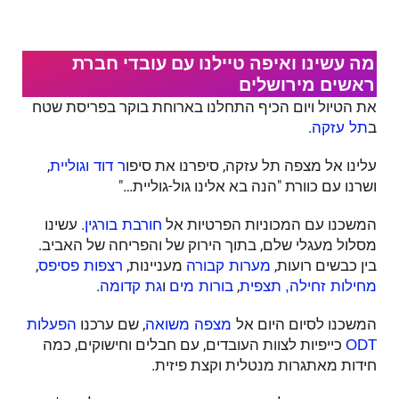
מה עשינו ואיפה טיילנו עם עובדי חברת
ראשים מירושלים
את הטיול ויום הכיף התחלנו בארוחת בוקר בפריסת שטח
ב
.
תל עזקה
עלינו אל מצפה תל עזקה, סיפרנו את סיפו
,
ר דוד וגוליית
ושרנו עם כוורת "הנה בא אלינו גול-גוליית…"
המשכנו עם המכוניות הפרטיות אל
. עשינו
חורבת בורגין
מסלול מעגלי שלם, בתוך הירוק של והפריחה של האביב.
בין כבשים רועות,
מעניינות,
,
מערות קבורה
רצפות פסיפס
,
ו
.
מחילות זחילה,
תצפית
בורות מים
גת קדומה
המשכנו לסיום היום אל
, שם ערכנו
מצפה משואה
הפעלות
כייפיות לצוות העובדים, עם חבלים וחישוקים, כמה
ODT
חידות מאתגרות מנטלית וקצת פיזית.