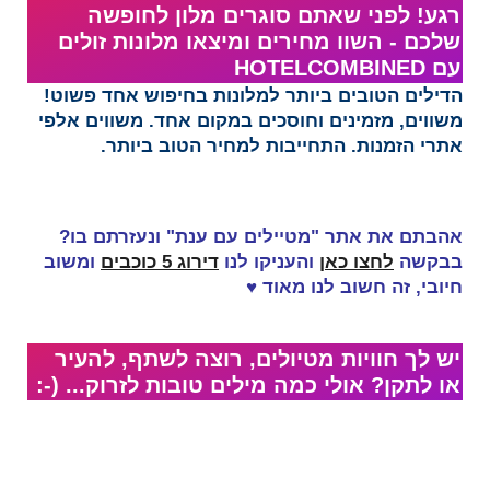
רגע! לפני שאתם סוגרים מלון לחופשה
שלכם - השוו מחירים ומיצאו מלונות זולים
עם HOTELCOMBINED‏​
הדילים הטובים ביותר למלונות בחיפוש אחד פשוט!
משווים, מזמינים וחוסכים במקום אחד. משווים אלפי
אתרי הזמנות. התחייבות למחיר הטוב ביותר.
אהבתם את אתר "מטיילים עם ענת" ונעזרתם בו?
בבקשה
לחצו כאן
והעניקו לנו
דירוג 5 כוכבים
ומשוב
חיובי, זה
חשוב לנו מאוד
♥
יש לך חוויות מטיולים, רוצה לשתף, להעיר
או לתקן? אולי כמה מילים טובות לזרוק... (-: