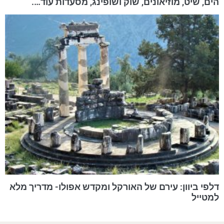
הים, שיט, מוזיאונים, שוק ושופינג, מסעדות עוד….
דלפי ביוון: עירם של האורקל ומקדש אפולו- מדריך מלא
למטייל