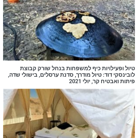
טיול ופעילויות כיף למשפחות בנחל שורק קבוצת
לובינסקי דוד: טיול מודרך, סדנת ערסלים, בישולי שדה,
פיתות ואבטיח קר, יולי 2021