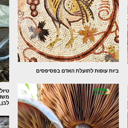
ביות עופות לתועלת האדם בפסיפסים
טיול
משדר
לבן, יונ