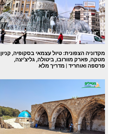
מקדוניה הצפונית: טיול עצמאי בסקופיה, קניון
מטקה, פארק מוורובו, ביטולה, גליצ'יצה,
פרספה ואוחריד | מדריך מלא