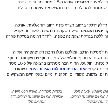
בטוח מתחת למסילת הרכבת. המעבר איננו גבוה דיו למעבר מבוגרים. גובהו כ-1.5 מטר ומבוגרים יצטרכו
 שמתחת למסילת הרכבת תמצאו את עצמכם בטיילת
ק "דלק" ברחוב הצדף פינת רחוב דוד אלעזר. אורכה
ר ימים ואגמים
. טיילת שקמונה נמשכת לאורך ובמקביל
ר ללכת בטיילת שקמונה צפונה, ולחזור דרומה בטיילת פארק
למסילת הרכב, ומולכם תגלו רחבת דק יפהפהיה ועליה
לכם משתרע החוף הסלעי של שמורת חוף וים שקמונה. החוף
הצר הוא חוף של חלוקי נחל, צדפים ושברי צדפים וקונכיות, וחול גס. החוף הצר מסתיים ברצועה של כ-10 מטר
ור זה קרוי:
אזור הכרית וטבלות הגידוד הימי
. בשמורת
ם, צדפות, קיפודי ים וחלזונות ימיים ובעלי חיים המשקיעים
שולן משולש, פארק הכט
צלחית מכחילה, פארק הכט חיפה,
חוף וים שקמונה (צילום:
שמורת חוף וים שקמונה (צילום: ד"ר
ר ענת אביטל)
ענת אביטל)