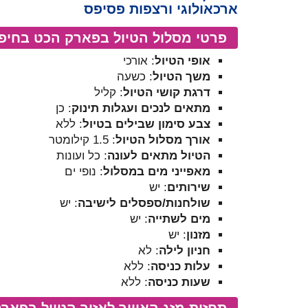
ארכאולוגי ורצפות פסיפס
פרטי מסלול הטיול בפארק הכט בחיפ
אופי הטיול
: אורכי
משך הטיול
: כשעה
דרגת קושי הטיול
: קליל
מתאים לנכים ועגלות תינוק
: כן
צבע סימון שבילים בטיול
: ללא
אורך מסלול הטיול
: 1.5 קילומטר
הטיול מתאים לעונה
: כל ועונות
מאפייני מים במסלול
: נופי ים
שירותים
: יש
שולחנות/ספסלים לישיבה
: יש
מים לשתייה
: יש
מזנון
: יש
חניון לילה
: לא
עלות כניסה
: ללא
שעות כניסה
: ללא
תחזית מזג האוויר לאזור הטיול בפאר