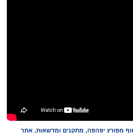
וף מפורץ יפהפה, מתקנים ומדשאות, אתר