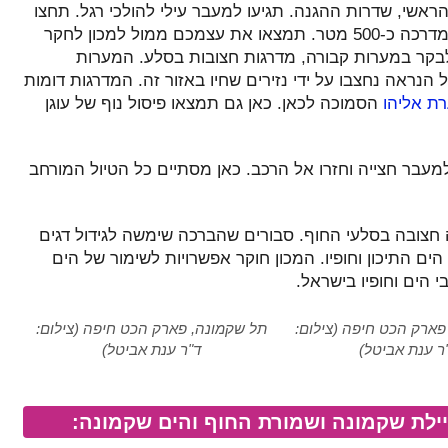
אשי, שדרות ההגנה. תגיעו למעבר עילי להולכי רגל. תחצו
לעבר המזרחי של הכביש. מצם תצעדו חזרה על המדרכה כ-500 מטר. תמצאו את עצמכם ממול למכון לחקר
 לבקר במערות קבורה, מדרגות חצובות בסלע. המערות
הנראה נחצבו על ידי נזירים שחיו באזור זה. המדרגות דומות
ת אליהו
הסמוכה לכאן. כאן גם תמצאו פיסול נוף של עוגן
מעבר חצייה וחזרו אל הרכב. כאן מסתיים כל הטיול המורחב
 חצובה בסלעי החוף. סבורים שהברכה שימשה לגידול דגים
ים התיכון וחופיו. המכון חוקר אפשרויות לשימור של הים
 הים וחופיו בישראל.
פארק הכט חיפה (צילום:
תל שקמונה, פארק הכט חיפה (צילום:
ר ענת אביטל)
ד"ר ענת אביטל)
ילת שקמונה ושמורת החוף והים שקמונה: