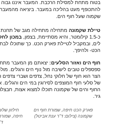
להתכופף מעט בהליכה במעבר. ביציאה מהמעבר
שקמוה שעל חוף הים.
טיילת שקמונה
מתחילה מתחילה מגב של תחנת הדל
כ-1.5 קילומטר, והיא מסתיימת, בצפון,
במכון לחק
לים, ובמקביל לטיילת פארק הכט. כך שתוכלו לבחו
הכט- ולהיפך.
חוף הים ואזור הסלעים:
יצאתם מן המעבר מתחת 
ספספלים טובים לישיבה מול נוף הים והגלים. מו
של סלעי חוף המוצפים לסירוגין במי הים והגלים. אז
החוף והים של שקמונה תוכלו למצוא אצות, חבצלות י
גיר.
פארק הכט חיפה, שמורת חוף וים
חילזון של
שקמונה (צילום: ד"ר ענת אביטל)
חיפה, שמורת 
ד"