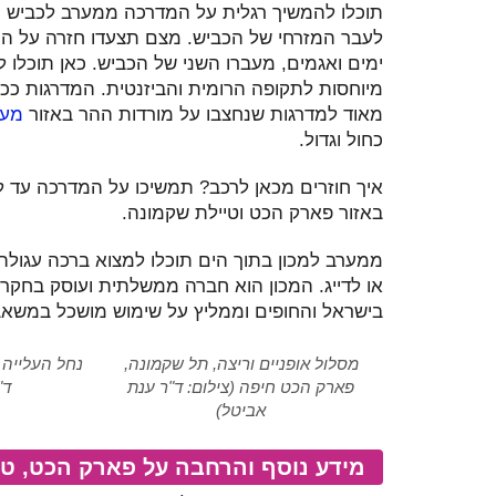
תוכלו להמשיך רגלית על המדרכה ממערב לכביש הר
ימים ואגמים, מעברו השני של הכביש. כאן תוכלו
מיוחסות לתקופה הרומית והביזנטית. המדרגות ככל 
מאוד למדרגות שנחצבו על מורדות ההר באזור
מער
כחול וגדול.
איך חוזרים מכאן לרכב? תמשיכו על המדרכה עד ל
באזור פארק הכט וטיילת שקמונה.
ממערב למכון בתוך הים תוכלו למצוא ברכה עגולה
או לדייג. המכון הוא חברה ממשלתית ועוסק בחקר ה
בישראל והחופים וממליץ על שימוש מושכל במשאבי
מסלול אופניים וריצה, תל שקמונה,
נחל העלייה 
פארק הכט חיפה (צילום: ד"ר ענת
ד"
אביטל)
מידע נוסף והרחבה על פארק הכט, טי