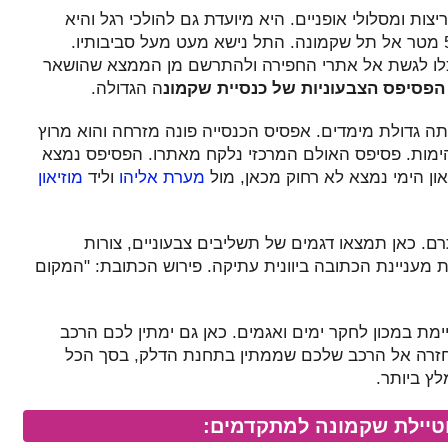
ות ומסלולי אופניים. היא מיועדת גם להולכי רגל והיא
נעימה להליכה. הטיילת תוביל אתכם כעבור כ-500 מטר אל תל שקמונה. התל נישא מעט מעל סביבותיו.
וכלו לגשת אל אתרי החפירה ולהתרשם מן הממצא שהושאר
הפסיפס הצבעוניות של כנסיית שקמונ
ה הגדולה.
תה גדולת מימדים. אפסיס הכנסייה פונה מזרחה והוא מרוץ
הימות. פסיפס האולם המרכזי נלקח מאתרו. הפסיפס נמצא
און הימי נמצא לא רחוק מכאן, מול
מערת אליהו
וליד
מוזיאון
. כאן תמצאו דגמים של תשליבים צבעוניים, צורות
 מעניינת הכתובה ביוונית עתיקה. פירוש הכתובת: "המקום
מת במכון לחקר ימים ואגמים. כאן גם ימתין לכם הרכב
זרה אל הרכב שלכם שממתין בתחנת הדלק, בסך הכל
טיילת שקמונה למתקדמים: