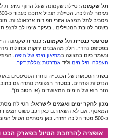
תל שקמונה:
טיילת שקמונה שעל החוף מיועדת לריצ
מסביב לתל תמצאו אזורי חפירות ארכאולגיות. ת
בשטח לטובת המטיילים . בעיקר שימו לב לרצפות
פסיפסי כנסיית תל שקמונה:
כנסיית שקמונה היי
בפסיפס נהדר. חלק מהאבנים ירוקות וכחולות מד
ונשמר כיום בתצוגה ב
מוזיאון הימי של חיפה
. המוזי
העפלה וחיל הים
וליד
אנדרטת צוללת דקר
.
בשתי הסטאות של הכנסייה נותרו הפסיפסים באתרם
הנדסיות ופרחים. בסטרה הצפונית נותרה גם כתובת
הזה הוא של הימים המאושרים (או הטובים)".
מכון לחקר ימים ואגמים לישראל:
הטיילת מסתיי
המאסף. אם לא השארתם כאן רכב פשוט תצעדו ח
כ-500 מטר הליכה חזרה. כאן מסתיים הטיול המומלץ ביותר.
אופציה להרחבת הטיול בפארק הכט ו