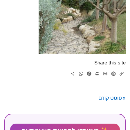
Share this site
WhatsApp
Share
Facebook
Print
Gmail
Pinterest
Copy
Link
« פוסט קודם