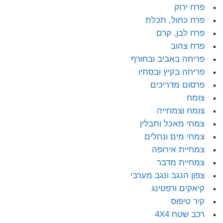
פרח ירוק
פרח כחול, תכלת
פרח לבן, קרם
פרח צהוב
פריחה באביב ובחורף
פריחה בקיץ ובסתיו
פרסום מדריכים
צומח
צומח וצמחייה
צמחי מאכל ותבלין
צמחי מים ונחלים
צמחיית אירופה
צמחיית מדבר
צפון הנגב ונגב מערבי
קיאקים ורפטינג
קיר טיפוס
רכב שטח 4X4