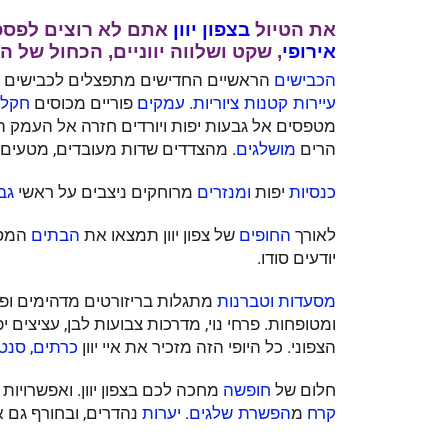
את הטיול
בצפון
יוון
אתם לא רוצים לפספס
אירופי
, שקט ושלווה יווניים, הכחול של ה
הראשיים החדישים מתפצלים לכבישים מק
הכבישים
.
פוריים מכוסים
עיירות קטנות ציוריות
עמקים
חקלא
הרים
. מהצדדים שדות מעובדים, מטעים,
מושלגים
יפות
מרוחקים ניצבים על ראשי
כנסיות
ומנזרים
גב
לאורך
של צפון יוון תמצאו את
המסוי
החופים
הבתים
יודעים סודו.
מתגלות בריזורטים מדהימים ופשו
מסעדות
וטברנות
ומטופחות. פרחי נוי, מדרכות צבועות לבן, עציצים 
הצפוני. כל היופי הזה מזכיר את איי יוון
,
כרתים
סנטו
חלום של
מחכה לכם בצפון יוון. ואפשרויות
חופשה
מ
.
נהדרים, ובחורף גם 
קרח
הפשרת שלגים
יערות