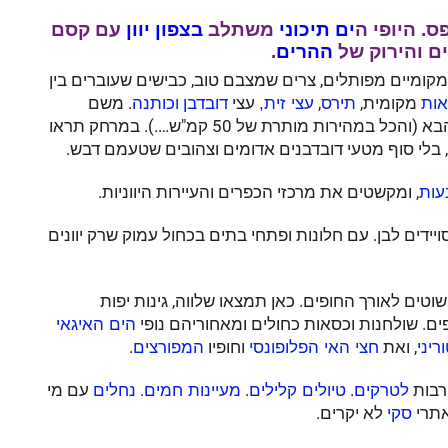
. היופי ה
ים תיכוני
משתלב
בצפון יוון
עם קסם
ים והירוק של
ההרים
.
ומיים מפותלים, צרים שמצבם טוב, כבישים שעוברים בין
מקומית,
,
עצי
. משם
ות
תירס
עצי זית,
דובדבן
וכותנה
מטפסים אל גבעות יפות ויורדים חזרה אל העמק הבא (והכל במהירות מותרת של 50 קמ"ש….). במרחק תראו
 בלי סוף מטעי דובדבנים אדומים וצהובים שטעמם דבש.
, ומקשטים את מרכזי הכפרים והעיירות היווניות.
עות
ידים לבן. עם חלונות ופתחי בתים בכחול עמוק שרק יוונים
טים לאורך החופים. כאן תמצאו שלווה, גינות יפות
יפים. שולחנות וכסאות כחולים ומאחוריהם נופי
הים האיגאי
, ואת
וחופיו
.
ריני
חצי האי הפלופונסי
המפורצים
 רבות
.
.
.
עם מי
לטרקים
טיולים קלילים
מעיינות חמים
נחלים
אתרי
לא יקרים.
סקי