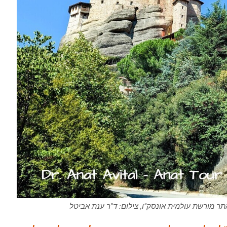
אתר מורשת עולמית אונסק"ו, צילום: ד"ר ענת אביטל