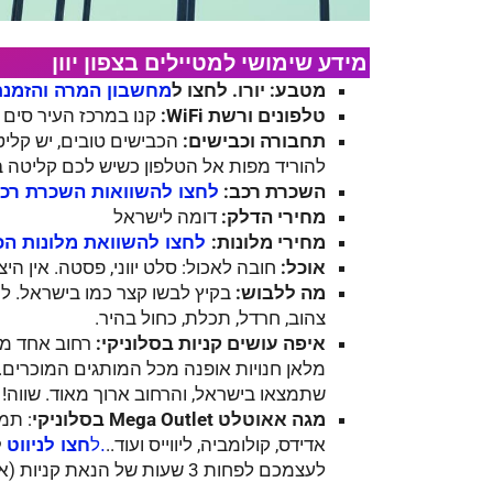
מידע שימושי למטיילים ב​צפון יוון
מטבע: יורו. לחצו ל
מחשבון המרה והזמנ
טלפונים ורשת WiFi:
קנו במרכז העיר סים של 
תחבורה וכבישים:
הכבישים טובים, יש קליטה
להוריד מפות אל הטלפון כשיש לכם קליטה ב
השכרת רכב:
לחצו להשוואות השכרת רכ
מחירי הדלק:
דומה לישראל
מחירי מלונות:
לחצו להשוואת מלונות הכ
אוכל:
חובה לאכול: סלט יווני, פסטה. אין היצ
מה ללבוש:
בקיץ לבשו קצר כמו בישראל. לתמ
צהוב, חרדל, תכלת, כחול בהיר.
איפה עושים קניות בסלוניקי:
רחוב אחד מע
מלאן חנויות אופנה מכל המותגים המוכרים. 
שתמצאו בישראל, והרחוב ארוך מאוד. שווה!
מגה אאוטלט Mega Outlet ​בסלוניקי
: תמ
אדידס, קולומביה, ליווייס ועוד..
ל
.ל
חצו לניווט
לעצמכם לפחות 3 שעות של הנאת קניות (אל תשכחו לא להגיע למשקל יתר over weight).