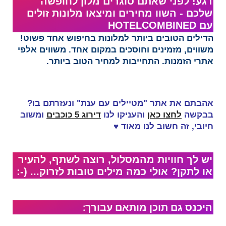
רגע! לפני שאתם סוגרים מלון לחופשה
שלכם - השוו מחירים ומיצאו מלונות זולים
עם HOTELCOMBINED‏​
הדילים הטובים ביותר למלונות בחיפוש אחד פשוט!
משווים, מזמינים וחוסכים במקום אחד. משווים אלפי
אתרי הזמנות. התחייבות למחיר הטוב ביותר.
אהבתם את אתר "מטיילים עם ענת" ונעזרתם בו?
בבקשה
לחצו כאן
והעניקו לנו
דירוג 5 כוכבים
ומשוב
חיובי, זה
חשוב לנו מאוד
♥
יש לך חוויות מהמסלול, רוצה לשתף, להעיר
או לתקן? אולי כמה מילים טובות לזרוק... (-:
היכנס גם תוכן מותאם עבורך: