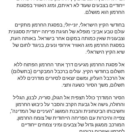
ייחודיים בצבעים שעוד לא ראיתם, ומזג האוויר בפסגות
החרמון הוא מושלם.
בחודשי הקיץ הישראלי, יוני-יולי, בפסגת החרמון מתקיים
עולם טבע אביבי מופלא של חגיגת פריחה ייחודית ססגונית
וצבעונית שאין כמותה במקום אחר בישראל. באותה העת,
בפסגת החרמון מזג האוויר אירופי ונעים, בניגוד לחום של
שיא הקיץ הישראלי.
אל פסגת החרמון מגיעים דרך אתר החרמון הפתוח ללא
תשלום בחודשי הקיץ. עולים ברכבל המבקרים (בתשלום)
אל הרכבל העליון, ומשם יוצאים לסיורים מודרכים ללא
תשלום, משך הסיור כשעה וחצי.
הסיור המודרך כולל תצפית אל הגולן, סוריה, לבנון, הגליל
והחולה, גישה אל גבעת הקרב והסבר על כיבוש החרמון
וחשיבותו הביטחונית והבנת המושג "העיניים של המדינה",
צפייה והיכרות עם הפריחה הייחודית של צומח החרמון,
המורכב ממגוון גדול של צבעים ומיני צמחים ייחודיים
לחרמון ואזורים גבוהים.