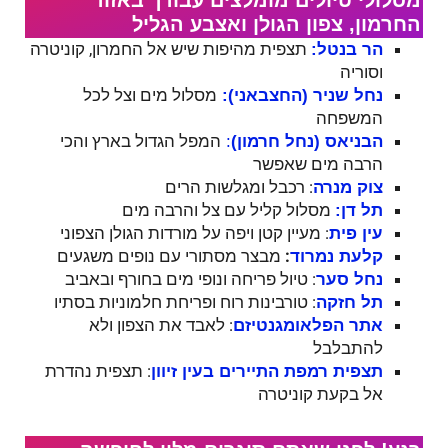
מסלולי טיולים מומלצים עבורך באזור
החרמון, צפון הגולן ואצבע הגליל
תצפית מהיפות שיש אל החמרון, קוניטרה
הר בנטל:
וסוריה
מסלול מים וצל לכל
נחל שניר (החצבאני):
המשפחה
המפל הגדול בארץ והכי
הבניאס (נחל חרמון)
:
הרבה מים שאפשר
: רכבל ומגלשות הרים
צוק מנרה
מסלול קליל עם צל והרבה מים
תל דן:
: מעיין קטן ויפה על מורדות הגולן הצפוני
עין פית
:
מבצר מסתורי עם נופים משגעים
קלעת נמרוד
: טיול פריחה ונופי מים בחורף ובאביב
נחל סער
: טורבינות רוח ופריחת חלמוניות בסתיו
תל חזקה
: לאבד את הצפון ולא
אתר הפלאומגנטיזם
להתבלבל
: תצפית נהדרת
תצפית רמפת התיירים בעין זיוון
אל בקעת קוניטרה