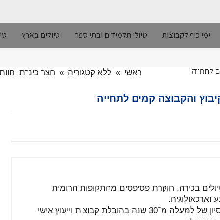
ימי כיף לקבוצות
טיולי תלמידים ובתי ספר
טיולים בארץ
טיו
ראשי
»
ללא קטגוריה
»
חצר כינרת: חוות
ם לתחייה
יבוץ והקבוצה קמים לתחייה
יולים
בכירה,
חוקרת
פסיפסים
מהתקופות
הרומית
ע
וארכאולוגיה.
סיון
של
למעלה
מ־
30
שנה
בהובלת
קבוצות
וייעוץ
אישי