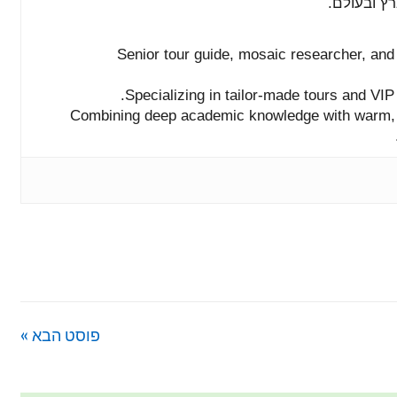
רץ
ובעולם.
Senior
tour
guide,
mosaic
researcher,
an
Specializing
in
tailor-
made
tours
and
VI
Combining
deep
academic
knowledge
with
warm
פוסט הבא »