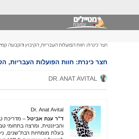
חצר כינרת: חוות הפועלות העבריות, הקיבוץ והקבוצה קמי
חצר כינרת: חוות הפועלות העבריות, הק
DR. ANAT AVITAL
Dr. Anat Avital
ד"ר
ענת
אביטל
–
מדריכת
ט
והביזנטית,
ומרצה
בתחומי
טב
בעלת
מומחיות
רבת־
שנים,
ני