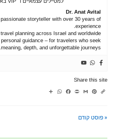
למטיילים
עצמאיים
ו־
VIP
בא
Dr.
Anat
Avital
d
passionate
storyteller
with
over
30
years
of
experience.
P
travel
planning
across
Israel
and
worldwide.
,
personal
guidance –
for
travelers
who
seek
meaning,
depth,
and
unforgettable
journeys.
Share this site
WhatsApp
Share
Facebook
Print
Gmail
Pinterest
Copy
Link
« פוסט קודם