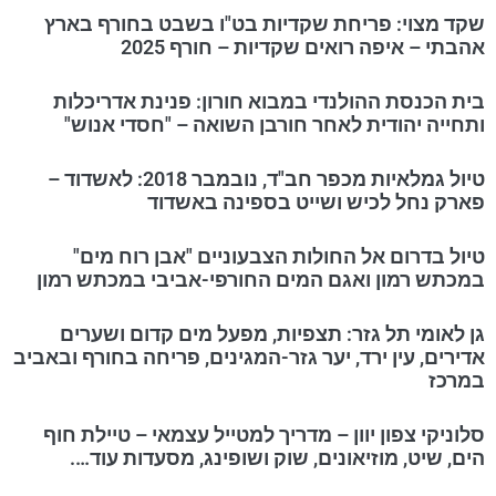
שקד מצוי: פריחת שקדיות בט"ו בשבט בחורף בארץ
אהבתי – איפה רואים שקדיות – חורף 2025
בית הכנסת ההולנדי במבוא חורון: פנינת אדריכלות
ותחייה יהודית לאחר חורבן השואה – "חסדי אנוש"
טיול גמלאיות מכפר חב"ד, נובמבר 2018: לאשדוד –
פארק נחל לכיש ושייט בספינה באשדוד
טיול בדרום אל החולות הצבעוניים "אבן רוח מים"
במכתש רמון ואגם המים החורפי-אביבי במכתש רמון
גן לאומי תל גזר: תצפיות, מפעל מים קדום ושערים
אדירים, עין ירד, יער גזר-המגינים, פריחה בחורף ובאביב
במרכז
סלוניקי צפון יוון – מדריך למטייל עצמאי – טיילת חוף
הים, שיט, מוזיאונים, שוק ושופינג, מסעדות עוד….