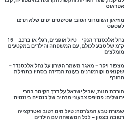
למיקנה, שער האריות והקשת הקדומה בהיסטוריה, קבר
אטראוס
מוזיאון השומרוני הטוב: פסיפסים יפים שלא תרצו
לפספס
נחל אלכסנדר הנקי – טיול אופניים, רגלי או ברכב – 15
ק"מ של טבע לכולם, עם המשפחה והילדים במקטעים
מומלצים
מצפור ויקר – מאגר משמר השרון על נחל אלכסנדר –
שקנאים וקורמורנים בעונת הנדידה בסתיו בתחילת
החורף
חורבת חנות, שביל ישראל על דרך הקיסר בהרי
ירושלים: פסיפס צבעוני מרהיב של כנסייה ביזנטית
שמורת טבע המג'רסה: טיול מים רטוב ואטרקצייה
רטובה בצפון – לכל המשפחה עם הילדים