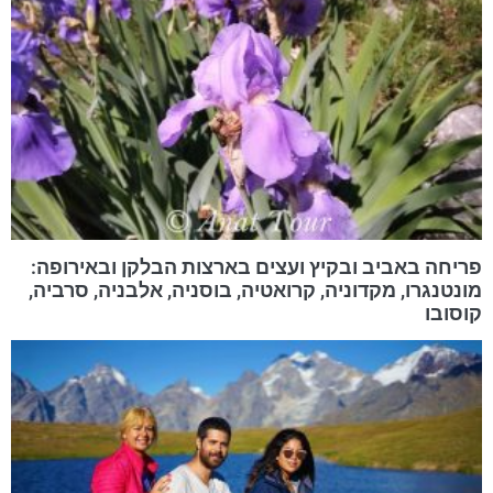
פריחה באביב ובקיץ ועצים בארצות הבלקן ובאירופה:
מונטנגרו, מקדוניה, קרואטיה, בוסניה, אלבניה, סרביה,
קוסובו