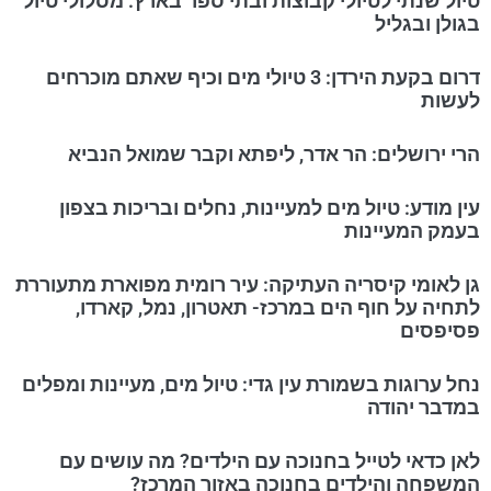
טיול שנתי לטיולי קבוצות ובתי ספר בארץ: מסלולי טיול
בגולן ובגליל
דרום בקעת הירדן: 3 טיולי מים וכיף שאתם מוכרחים
לעשות
הרי ירושלים: הר אדר, ליפתא וקבר שמואל הנביא
עין מודע: טיול מים למעיינות, נחלים ובריכות בצפון
בעמק המעיינות
גן לאומי קיסריה העתיקה: עיר רומית מפוארת מתעוררת
לתחיה על חוף הים במרכז- תאטרון, נמל, קארדו,
פסיפסים
נחל ערוגות בשמורת עין גדי: טיול מים, מעיינות ומפלים
במדבר יהודה
לאן כדאי לטייל בחנוכה עם הילדים? מה עושים עם
המשפחה והילדים בחנוכה באזור המרכז?