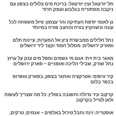
תל יזרעאל ועין יזרעאל: בריכת מים צלולים בצפון עם
ניקבה מסתורית בגלבוע ועמק חרוד
גן לאומי יודפת העתיקה והר עצמון: טיול משפחה לכל
עונה וכשהקיץ בורח והחצב פורח במיוחד
נחל חלילים ממבשרת ציון אל המערות, עיינות תלם
ופארק ירושלים: מסלול חמוד וקצר ליד ירושלים
מאגר בית זית: אגם מי גשמים ומפל מים ענק על ערוץ
נחל שורק, שבילי הליכה ואופניים – פארק ירושלים
קיר טיפוס: אטרקציה ואתגר בצפון, בפארק טופרופ
בכפר בלום
קרקוב עיר גדולה וחשובה בפולין: כל מה שצריך לעשות
ולאן לטייל בקרקוב
אוסטריה: וינה וחבל טירול באלפים – אגמים, טרקים,