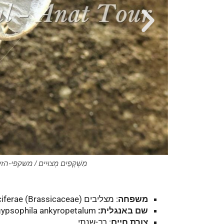
מִשְׁקָפַיִם מְצוּיִים / משקפ
משפחה
: מצליבים (
iferae (Brassicaceae
שם באנגלית:
False-gypsophila ankyropetalum
צורת חיים
: רב-שנתי