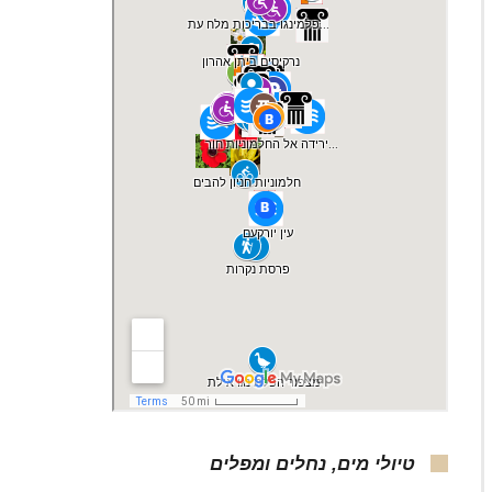
מִשְׁקָפַיִם מְצוּיִים / משקפי-הזקנה בנחל עורבים, ציל
טיולי מים, נחלים ומפלים