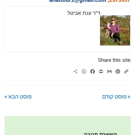
anattour1@gmail.com
2973937,
ד"ר ענת אביטל
Share this site
WhatsApp
Share
Facebook
Print
Gmail
Pinterest
Copy
Link
« פוסט קודם
פוסט הבא »
השארת תגובה