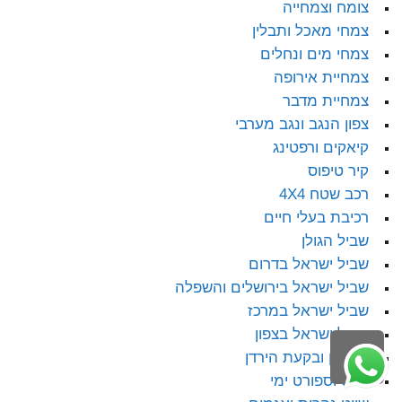
צומח וצמחייה
צמחי מאכל ותבלין
צמחי מים ונחלים
צמחיית אירופה
צמחיית מדבר
צפון הנגב ונגב מערבי
קיאקים ורפטינג
קיר טיפוס
רכב שטח 4X4
רכיבת בעלי חיים
שביל הגולן
שביל ישראל בדרום
שביל ישראל בירושלים והשפלה
שביל ישראל במרכז
שביל ישראל בצפון
גלילה
שומרון ובקעת הירדן
לראש
שייט וספורט ימי
העמוד