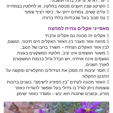
 יער, חורש, גריגה, בתה ועשבוני.
 הקרקע שבין העצים מכוסה בחלקה, או לחלוטין בצמחייה
 עלים קשים, צמחים ירוקי-עד, כיסוי רציף וצפוף
 נוף סבוך בעל שכבתיות בלתי ברורה.
מאפייני אקלים צחיח למחצה
 אקלים זה מכונה גם אקלים ערבתי
 מהווה אזור מעבר בין האזור האקלים הים תיכוני, הגשום,
לבין אזור האקלים הצחיח – השורר ברובו של הנגב.
 משטר הגשמים אינו יציב, חלוקת המשקעים בעונת
הגשמים אינה אחידה, ויש הבדל גדול בכמות המשקעים
לאורך השנים.
 חוסר יציבות זה מסכן את הגידולים החקלאיים ומקשה על
התכנון החקלאי.
 האזור מכונה לעתים "בין המזרע לישימון": בשנים ברוכות
וגשומות ניתן לגדל בו גידולי בעל ואפשר להגדירו כאזור
מזרע, ובשנים שחונות הוא יבש – ומוגדר כאזור ישימון.